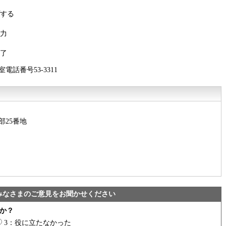
する
力
了
話番号53-3311
部25番地
みなさまのご意見をお聞かせください
か？
3：役に立たなかった