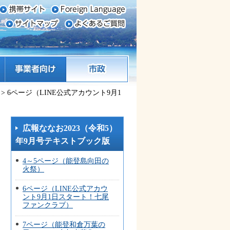
事業者向け
市政
> 6ページ（LINE公式アカウント9月1
広報ななお2023（令和5）
年9月号テキストブック版
4～5ページ（能登島向田の
火祭）
6ページ（LINE公式アカウ
ント9月1日スタート！七尾
ファンクラブ）
7ページ（能登和倉万葉の