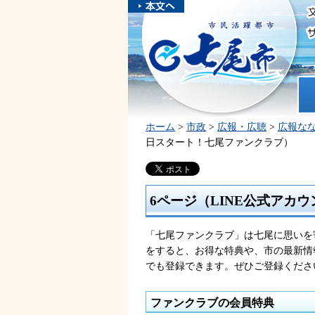
本文へスキ
ップしま
市民活躍都市 七尾市
す。
ホ
ホーム
>
市政
>
広報・広聴
>
広報な
日スタート！七尾ファンクラブ）
6ページ（LINE公式アカ
「七尾ファンクラブ」は七尾に思いを
をすると、お得な特典や、市の最新情
でも登録できます。ぜひご登録くださ
ファンクラブの会員特典