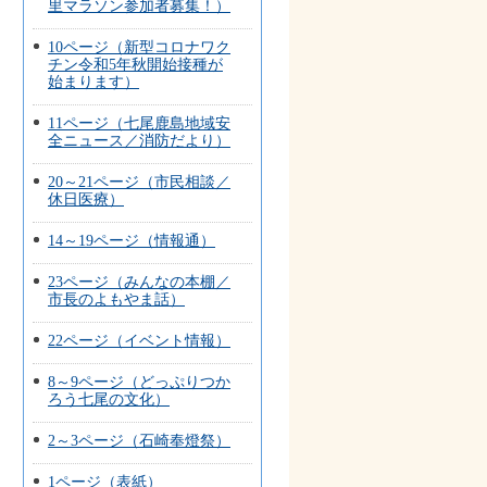
里マラソン参加者募集！）
10ページ（新型コロナワク
チン令和5年秋開始接種が
始まります）
11ページ（七尾鹿島地域安
全ニュース／消防だより）
20～21ページ（市民相談／
休日医療）
14～19ページ（情報通）
23ページ（みんなの本棚／
市長のよもやま話）
22ページ（イベント情報）
8～9ページ（どっぷりつか
ろう七尾の文化）
2～3ページ（石崎奉燈祭）
1ページ（表紙）