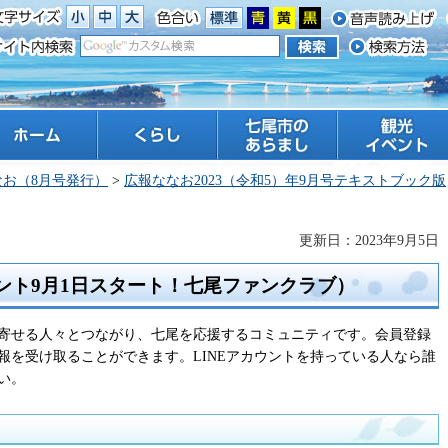
ーム
くらし
七尾市のあらまし
観光 イベント
なお（8月号発行）
>
広報ななお2023（令和5）年9月号テキストブック版
更新日：2023年9月5日
ウント9月1日スタート！七尾ファンクラブ）
寄せる人々とつながり、七尾を応援するコミュニティです。会員登録
報を受け取ることができます。LINEアカウントを持っている人なら誰
い。