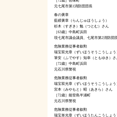
［72歳］佐味町
元七尾市第1消防団団長
春の褒章
藍綬褒章（らんじゅほうしょう）
杉木（すぎき）勉（つとむ）さん
［63歳］中島町浜田
現七尾市議会議員、七尾市第2消防団
危険業務従事者叙勲
瑞宝双光章（ずいほうそうこうしょう
筆安（ふでやす）知幸（ともゆき）さ
［72歳］中島町浜田
元石川県警視
危険業務従事者叙勲
瑞宝双光章（ずいほうそうこうしょう
宮本（みやもと）昭（あきら）さん
［72歳］能登島半浦町
元石川県警視
危険業務従事者叙勲
瑞宝単光章（ずいほうたんこうしょう