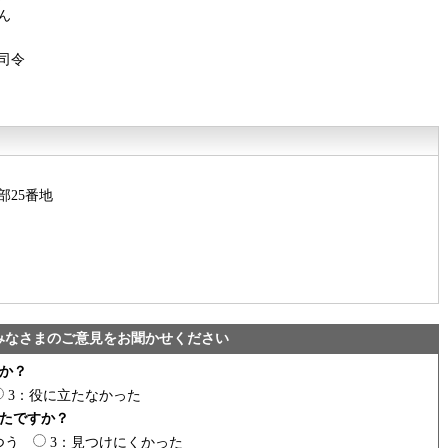
ん
司令
部25番地
みなさまのご意見をお聞かせください
か？
3：役に立たなかった
たですか？
つう
3：見つけにくかった