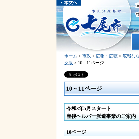
本文へスキ
ップしま
市民活躍都市 七尾市
す。
ホ
ホーム
>
市政
>
広報・広聴
>
広報な
ク版
> 10～11ページ
10～11ページ
令和3年5月スタート
産後ヘルパー派遣事業のご案内
10ページ