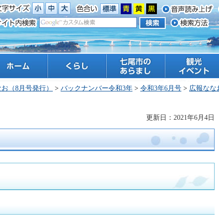
ーム
くらし
七尾市のあらまし
観光 イベント
なお（8月号発行）
>
バックナンバー令和3年
>
令和3年6月号
>
広報なな
更新日：2021年6月4日