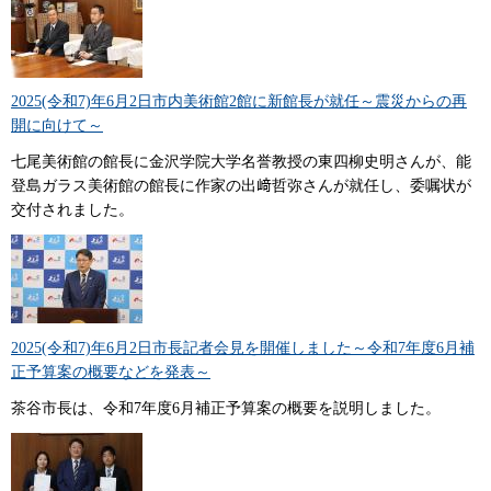
2025(令和7)年6月2日市内美術館2館に新館長が就任～震災からの再
開に向けて～
七尾美術館の館長に金沢学院大学名誉教授の東四柳史明さんが、能
登島ガラス美術館の館長に作家の出﨑哲弥さんが就任し、委嘱状が
交付されました。
2025(令和7)年6月2日市長記者会見を開催しました～令和7年度6月補
正予算案の概要などを発表～
茶谷市長は、令和7年度6月補正予算案の概要を説明しました。