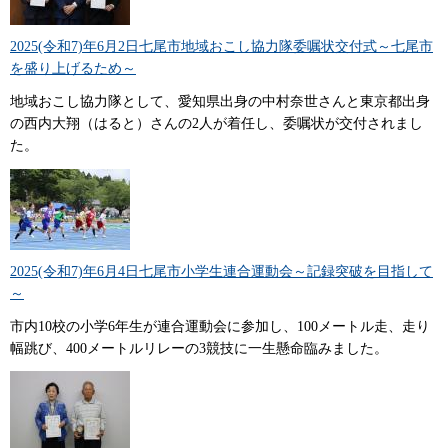
2025(令和7)年6月2日七尾市地域おこし協力隊委嘱状交付式～七尾市
を盛り上げるため～
地域おこし協力隊として、愛知県出身の中村奈世さんと東京都出身
の西内大翔（はると）さんの2人が着任し、委嘱状が交付されまし
た。
2025(令和7)年6月4日七尾市小学生連合運動会～記録突破を目指して
～
市内10校の小学6年生が連合運動会に参加し、100メートル走、走り
幅跳び、400メートルリレーの3競技に一生懸命臨みました。