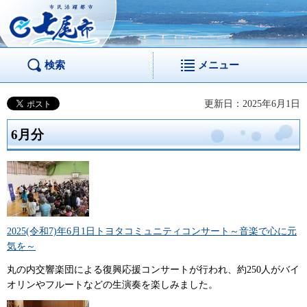
市民活躍都市 七尾
市
検索
メニュー
更新日：2025年6月1日
6月分
2025(令和7)年6月1日トヨタコミュニティコンサート～音楽で心に元
気を～
丸の内交響楽団による復興応援コンサートが行われ、約250人がバイ
オリンやフルートなどの生演奏を楽しみました。