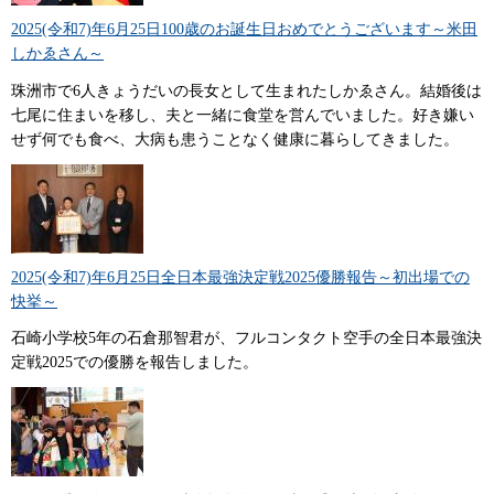
2025(令和7)年6月25日100歳のお誕生日おめでとうございます～米田
しかゑさん～
珠洲市で6人きょうだいの長女として生まれたしかゑさん。結婚後は
七尾に住まいを移し、夫と一緒に食堂を営んでいました。好き嫌い
せず何でも食べ、大病も患うことなく健康に暮らしてきました。
2025(令和7)年6月25日全日本最強決定戦2025優勝報告～初出場での
快挙～
石崎小学校5年の石倉那智君が、フルコンタクト空手の全日本最強決
定戦2025での優勝を報告しました。