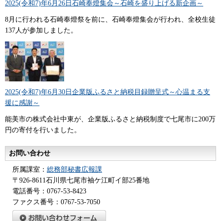
2025(令和7)年6月26日石崎奉燈集会～石崎を盛り上げる新企画～
8月に行われる石崎奉燈祭を前に、石崎奉燈集会が行われ、全校生徒
137人が参加しました。
2025(令和7)年6月30日企業版ふるさと納税目録贈呈式～心温まる支
援に感謝～
能美市の株式会社中東が、企業版ふるさと納税制度で七尾市に200万
円の寄付を行いました。
お問い合わせ
所属課室：
総務部秘書広報課
〒926-8611石川県七尾市袖ケ江町イ部25番地
電話番号：0767-53-8423
ファクス番号：0767-53-7050