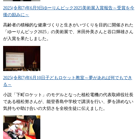
2025(令和7)年6月9日ゆーりんピック2025美術展入賞報告～受賞を今
後の励みに～
高齢者の積極的な健康づくりと生きがいづくりを目的に開催された
「ゆーりんピック2025」の美術展で、米田外美さんと谷口輝雄さん
が入賞を果たしました。
2025(令和7)年6月10日子どもロケット教室～夢があれば何でもでき
る～
小説「下町ロケット」のモデルとなった植松電機の代表取締役社長
である植松努さんが、能登香島中学校で講演を行い、夢を諦めない
気持ちや助け合いの大切さを全校生徒に伝えました。