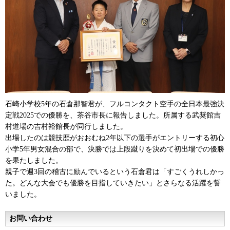
石崎小学校5年の石倉那智君が、フルコンタクト空手の全日本最強決
定戦2025での優勝を、茶谷市長に報告しました。所属する武奨館吉
村道場の吉村裕館長が同行しました。
出場したのは競技歴がおおむね2年以下の選手がエントリーする初心
小学5年男女混合の部で、決勝では上段蹴りを決めて初出場での優勝
を果たしました。
親子で週3回の稽古に励んでいるという石倉君は「すごくうれしかっ
た。どんな大会でも優勝を目指していきたい」とさらなる活躍を誓
いました。
お問い合わせ