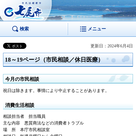
市民活躍都市 七尾
市
検索
メニュー
更新日：2024年6月4日
18～19ページ（市民相談／休日医療）
今月の市民相談
祝日は除きます。事情により中止することがあります。
消費生活相談
相談担当者
担
当職員
主な内容
悪
質商法などの消費者トラブル
場
所
本
庁市民相談室