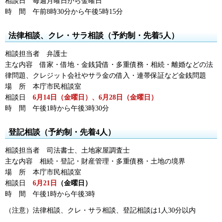
相談日
毎
週月曜日から金曜日
時
間
午前8時30分
から午後5時15分
法律相談、クレ・サラ相談（予約制・先着5人）
相談担当者
弁
護士
主な内容
借
家・借地・金銭貸借・多重債務・相続・離婚などの法
律問題、クレジット会社やサラ金の借入・連帯保証など金銭問題
場
所
本
庁市民相談室
相談日
6月
14日（金曜日）、6月28日（金曜日）
時
間
午後1時
から午後3時30分
登記相談（予約制・先着4人）
相談担当者
司
法書士、土地家屋調査士
主な内容
相
続・登記・財産管理・多重債務・土地の境界
場
所
本
庁市民相談室
相談日
6月21日
（金曜日）
時
間
午後1時
から午後3時
（注意）法律相談、クレ・サラ相談、登記相談は1人30分以内