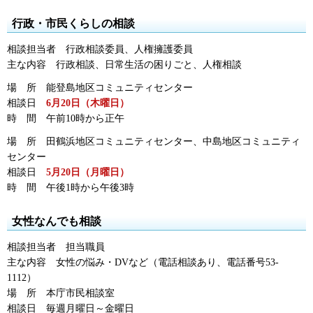
行政・市民くらしの相談
相談担当者
行
政相談委員、人権擁護委員
主な内容
行
政相談、日常生活の困りごと、人権相談
場
所
能
登島地区コミュニティセンター
相談日
6
月20日（木曜日）
時
間
午前10時
から正午
場
所
田
鶴浜地区コミュニティセンター、中島地区コミュニティ
センター
相談日
5
月20日（月曜日）
時
間
午後1時
から午後3時
女性なんでも相談
相談担当者
担
当職員
主な内容
女
性の悩み・DVなど（電話相談あり、電話番号53-
1112）
場
所
本
庁市民相談室
相談日
毎
週月曜日～金曜日