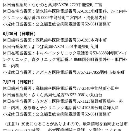
休日当番薬局：なかのと薬局FAX76-2729中能登町二宮
休日在宅当番医：清水眼科医院電話番号52-6383米町眼科、かじ内科
クリニック電話番76-0002中能登町二宮内科・消化器内科
小児休日当番医：公立能登総合病院電話番号52-6611藤橋町
6月30日（日曜日）
休日歯科当番医：深尾歯科医院電話番号53-6385本府中町
休日当番薬局：よつば薬局FAX74-2201中能登町良川
休日在宅当番医：中村ペインクリニック電話番号53-8688神明町ペイ
ンクリニック、森クリニック電話番54-8688国分町胃腸外科・肛門外
科・内科
小児休日当番医：とどろき医院電話番号0767-22-7855羽咋市鶴多町
7月7日（日曜日）
休日歯科当番医：高橋歯科医院電話番号77-2348中能登町小田中
休日当番薬局：さくら薬局七尾店FAX52-9381小丸山台
休日在宅当番医：うおぎし医院電話番号52-1123藤野町胃腸科・外
科・内科、桑原母と子クリニック電話番52-4103国分町産婦人科
小児休日当番医：公立能登総合病院電話番号52-6611藤橋町
（注意1）変更になることがありますので、最新情報を新聞または市
ホームページで確認し、必ず医療機関に電話して受診してくださ