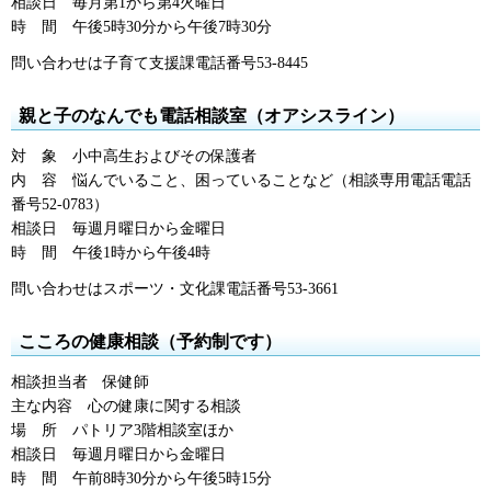
相談日
毎
月第1から第4火曜日
時
間
午後5時30分
から午後7時30分
問い合わせは子育て支援課電話番号53-8445
親と子のなんでも電話相談室（オアシスライン）
対
象
小
中高生およびその保護者
内
容
悩
んでいること、困っていることなど（相談専用電話電話
番号52-0783）
相談日
毎
週月曜日から金曜日
時
間
午後1時
から午後4時
問い合わせはスポーツ・文化課電話番号53-3661
こころの健康相談（予約制です）
相談担当者
保
健師
主な内容
心
の健康に関する相談
場
所
パ
トリア3階相談室ほか
相談日
毎
週月曜日から金曜日
時
間
午前8時30分
から午後5時15分