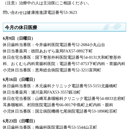
（注意）治療中の人は主治医にご相談ください。
問い合わせは健康推進課電話番号53-3623
今月の休日医療
6月9日（日曜日）
休日歯科当番医：今井歯科医院電話番号52-2684小丸山台
休日当番薬局：徳田あおぞら薬局FAX57-0892下町
休日在宅当番医：国下整形外科医院電話番号54-0131大和町整形外
科、おくむら内科胃腸科医院：電話番号57-0753下町内科・胃腸内科
小児休日当番医：恵寿総合病院電話番号52-3211富岡町
6月16日（日曜日）
休日歯科当番医：木元歯科クリニック電話番号53-5151北藤橋町
休日当番薬局：瀬川薬局FAX53-3557鍛冶町
休日在宅当番医：山﨑耳鼻咽喉科クリニック電話番号54-8833古府町
耳鼻咽喉科、村田医院電話番号66-0017中島町上町内科・眼科
小児休日当番医：国立病院機構七尾病院電話番号53-1890松百町
6月23日（日曜日）
休日歯科当番医：梅歯科医院電話番号53-5544山王町