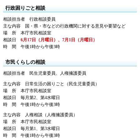
行政困りごと相談
相談担当者
行
政相談委員
主な内容
国
・県・市などの行政機関に対する意見や要望など
場
所
本
庁市民相談室
相談日
6月17日（月曜日）
、7
月1日（月曜日）
時
間
午後1時
から午後3時
市民くらしの相談
相談担当者
民
生児童委員、人権擁護委員
主な内容
日
常生活の困りごと（民生児童委員）
場
所
本
庁市民相談室
相談日
毎
月第2、第4水曜日
時
間
午後1時
から午後3時
主な内容
人
権相談（人権擁護委員）
場
所
本
庁市民相談室
相談日
毎
月第1、第3水曜日
時
間
午後1時
から午後3時