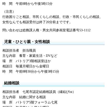
時
間
午前8時
から午後5時15分
（注意）
行政困りごと相談、市民くらしの相談、行政・市民くらしの相談、
女性なんでも相談受付は終了20分前までです。
問い合わせは総務課人権・男女共同参画室電話番号53-1112
児童・ひとり親・女性相談
相談担当者
担
当職員
主な内容
養
育・家庭生活・DVなど
場
所
パ
トリア3階相談室ほか
相談日
毎
週月曜日から金曜日
時
間
午前8時30分
から午後5時15分
結婚相談
相談担当者
七
尾市認定結婚相談員（縁結びist）
主な内容
結
婚に関する相談
場
所
パ
トリア5階フォーラム七尾