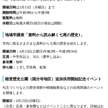
開催日時
は5月15日（月曜日）まで
開館時間
は午前9時から午後5時
観覧料
は無料
休館日
は毎週火曜日(祝日の場合は開館）
地域学講座「資料から読み解く七尾の歴史1」
市内に残るさまざまな資料から七尾の歴史を紹介します。
開催日時：
4月15日(土曜日)午後2時～午後3時30分
定員：
中学生以上、20人（要申し込み）
参加費：
無料
持ち物：
くずし字辞典、鉛筆
能登歴史公園（国分寺地区）追加供用開始記念イベント
勾玉づくりなどの歴史体験や植物観察会などの自然関連のイベント
を開催します。
開催日：
4月23日(日曜日)
（注意）定員・参加費などはイベントごとに異なります。詳細はお