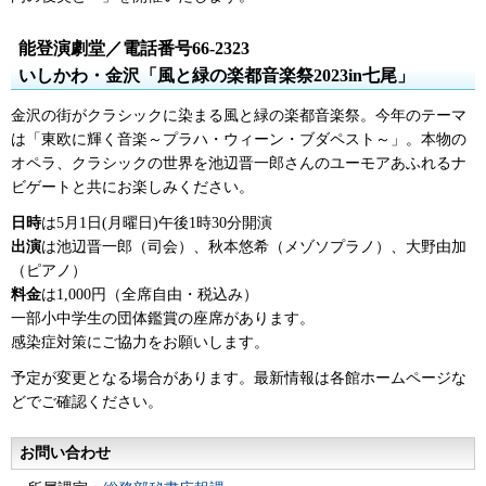
能登演劇堂／電話番号66-2323
いしかわ・金沢「風と緑の楽都音楽祭2023in七尾」
金沢の街がクラシックに染まる風と緑の楽都音楽祭。今年のテーマ
は「東欧に輝く音楽～プラハ・ウィーン・ブダペスト～」。本物の
オペラ、クラシックの世界を池辺晋一郎さんのユーモアあふれるナ
ビゲートと共にお楽しみください。
日時
は5月1日(月曜日)午後1時30分開演
出演
は池辺晋一郎（司会）、秋本悠希（メゾソプラノ）、大野由加
（ピアノ）
料金
は1,000円（全席自由・税込み）
一部小中学生の団体鑑賞の座席があります。
感染症対策にご協力をお願いします。
予定が変更となる場合があります。最新情報は各館ホームページな
どでご確認ください。
お問い合わせ