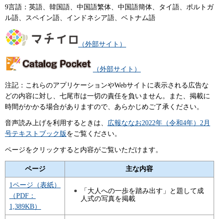
9言語：英語、韓国語、中国語繁体、中国語簡体、タイ語、ポルトガ
ル語、スペイン語、インドネシア語、ベトナム語
（外部サイト）
（外部サイト）
注記：これらのアプリケーションやWebサイトに表示される広告な
どの内容に対し、七尾市は一切の責任を負いません。また、掲載に
時間がかかる場合がありますので、あらかじめご了承ください。
音声読み上げを利用するときは、
広報ななお2022年（令和4年）2月
号テキストブック版
をご覧ください。
ページをクリックすると内容がご覧いただけます。
ページ
主な内容
1ページ（表紙）
「大人への一歩を踏み出す」と題して成
（PDF：
人式の写真を掲載
1,389KB）