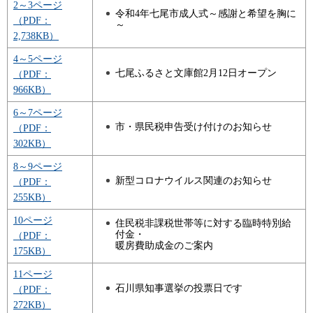
2～3ページ
令和4年七尾市成人式～感謝と希望を胸に
（PDF：
～
2,738KB）
4～5ページ
七尾ふるさと文庫館2月12日オープン
（PDF：
966KB）
6～7ページ
市・県民税申告受け付けのお知らせ
（PDF：
302KB）
8～9ページ
新型コロナウイルス関連のお知らせ
（PDF：
255KB）
10ページ
住民税非課税世帯等に対する臨時特別給
付金・
（PDF：
暖房費助成金のご案内
175KB）
11ページ
石川県知事選挙の投票日です
（PDF：
272KB）