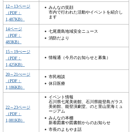
12～13ページ
みんなの笑顔
市内で行われた活動やイベントを紹介し
（PDF：
ます
1,487KB）
14ページ
七尾鹿島地域安全ニュース
（PDF：
消防だより
483KB）
15～19ぺージ
情報通（今月のお知らせと募集）
（PDF：
1,425KB）
20～21ぺージ
市民相談
（PDF：
休日医療
1,186KB）
イベント情報
石川県七尾美術館、石川県能登島ガラス
美術館、能登演劇堂、のと里山里海ミュ
22～23ページ
ージアム
（PDF：
みんなの本棚
1,081KB）
新着図書や図書館からのお知らせ
市長のよもやま話