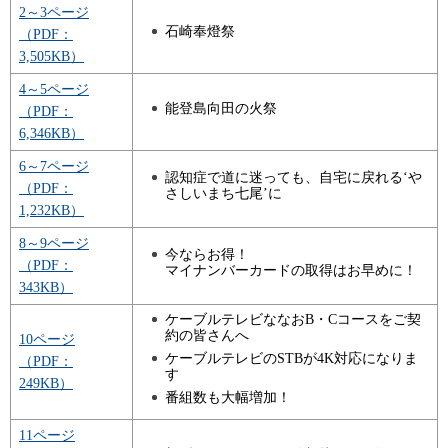
2～3ページ
石崎奉燈祭
（PDF：
3,505KB）
4～5ページ
能登島向田の火祭
（PDF：
6,346KB）
6～7ページ
認知症で道に迷っても、自宅に戻れる‘や
（PDF：
さしいまち七尾’に
1,232KB）
8～9ページ
今ならお得！
（PDF：
マイナンバーカードの取得はお早めに！
343KB）
ケーブルテレビななおB・Cコースをご契
約の皆さんへ
10ページ
ケーブルテレビのSTBが4K対応になりま
（PDF：
す
249KB）
番組数も大幅増加！
11ページ