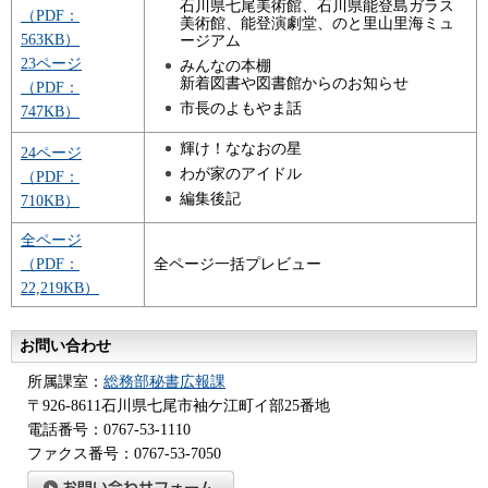
石川県七尾美術館、石川県能登島ガラス
（PDF：
美術館、能登演劇堂、のと里山里海ミュ
563KB）
ージアム
23ページ
みんなの本棚
新着図書や図書館からのお知らせ
（PDF：
市長のよもやま話
747KB）
輝け！ななおの星
24ページ
わが家のアイドル
（PDF：
編集後記
710KB）
全ページ
（PDF：
全ページ一括プレビュー
22,219KB）
お問い合わせ
所属課室：
総務部秘書広報課
〒926-8611石川県七尾市袖ケ江町イ部25番地
電話番号：0767-53-1110
ファクス番号：0767-53-7050