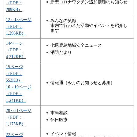
新型コロナワクチン追加接種のお知らせ
（PDF：
209KB）
12～13ページ
みんなの笑顔
市内で行われた活動やイベントを紹介し
（PDF：
ます
1,296KB）
14ページ
七尾鹿島地域安全ニュース
（PDF：
消防だより
4,217KB）
15ページ
（PDF：
553KB）
情報通（今月のお知らせと募集）
16～19ページ
（PDF：
1,241KB）
20～21ページ
市民相談
（PDF：
休日医療
1,175KB）
イベント情報
22ページ