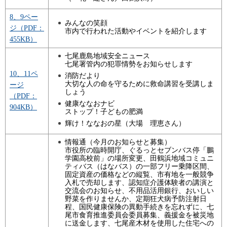
8、9ペー
みんなの笑顔
ジ（PDF：
市内で行われた活動やイベントを紹介します
455KB）
七尾鹿島地域安全ニュース
七尾署管内の犯罪情勢をお知らせします
10、11ペ
消防だより
大切な人の命を守るために救命講習を受講しま
ージ
しょう
（PDF：
健康ななおナビ
904KB）
ストップ！子どもの肥満
輝け！ななおの星（大場 理恵さん）
情報通（今月のお知らせと募集）
市役所の臨時開庁、ぐるっとセブンバス停「鵬
学園高校前」の場所変更、田鶴浜地域コミュニ
ティバス（はなバス）の一部フリー乗降区間、
固定資産の価格などの縦覧、市有地を一般競争
入札で売却します、認知症介護体験者の講演と
交流会のお知らせ、不用品活用銀行、おいしい
野菜を作りませんか、定期狂犬病予防注射日
程、国民健康保険の異動手続きを忘れずに、七
尾市食育推進委員会委員募集、義援金を被災地
に送金します、七尾産木材を使用した住宅への