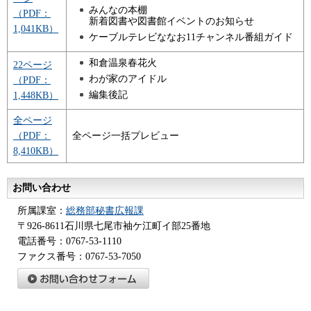
みんなの本棚
（PDF：
新着図書や図書館イベントのお知らせ
1,041KB）
ケーブルテレビななお11チャンネル番組ガイド
和倉温泉春花火
22ページ
わが家のアイドル
（PDF：
編集後記
1,448KB）
全ページ
（PDF：
全ページ一括プレビュー
8,410KB）
お問い合わせ
所属課室：
総務部秘書広報課
〒926-8611石川県七尾市袖ケ江町イ部25番地
電話番号：0767-53-1110
ファクス番号：0767-53-7050