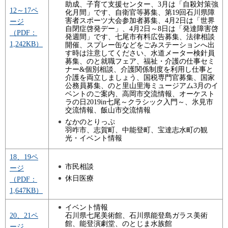
助成、子育て支援センター、3月は「自殺対策強
12～17ペ
化月間」です、自衛官等募集、第19回石川県障
害者スポーツ大会参加者募集、4月2日は「世界
ージ
自閉症啓発デー」、4月2日～8日は「発達障害啓
（PDF：
発週間」です、七尾市有料広告募集、法律相談
1,242KB）
開催、スプレー缶などをごみステーションへ出
す時は注意してください、水道メーター検針員
募集、のと就職フェア、福祉・介護の仕事セミ
ナー&個別相談、介護関係制度を利用し仕事と
介護を両立しましょう、国税専門官募集、国家
公務員募集、のと里山里海ミュージアム3月のイ
ベントのご案内、高岡市交流情報、オーケスト
ラの日2019in七尾～クラシック入門～、氷見市
交流情報、飯山市交流情報
なかのとりっぷ
羽咋市、志賀町、中能登町、宝達志水町の観
光・イベント情報
18、19ペ
市民相談
ージ
休日医療
（PDF：
1,647KB）
イベント情報
石川県七尾美術館、石川県能登島ガラス美術
20、21ペ
館、能登演劇堂、のとじま水族館
ージ