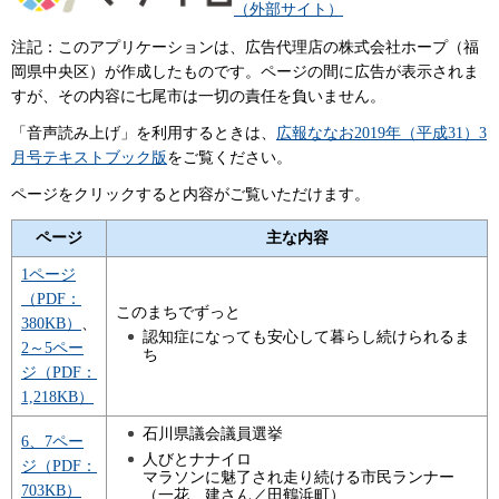
（外部サイト）
注記：このアプリケーションは、広告代理店の株式会社ホープ（福
岡県中央区）が作成したものです。ページの間に広告が表示されま
すが、その内容に七尾市は一切の責任を負いません。
「音声読み上げ」を利用するときは、
広報ななお2019年（平成31）3
月号テキストブック版
をご覧ください。
ページをクリックすると内容がご覧いただけます。
ページ
主な内容
1ページ
（PDF：
このまちでずっと
380KB）
、
認知症になっても安心して暮らし続けられるま
2～5ペー
ち
ジ（PDF：
1,218KB）
石川県議会議員選挙
6、7ペー
人びとナナイロ
ジ（PDF：
マラソンに魅了され走り続ける市民ランナー
703KB）
（一花 建さん／田鶴浜町）