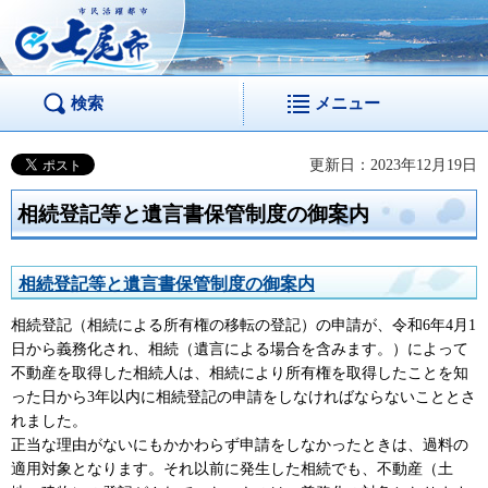
市民活躍都市 七尾
市
検索
メニュー
更新日：2023年12月19日
相続登記等と遺言書保管制度の御案内
相続登記等と遺言書保管制度の御案内
相続登記（相続による所有権の移転の登記）の申請が、令和6年4月1
日から義務化され、相続（遺言による場合を含みます。）によって
不動産を取得した相続人は、相続により所有権を取得したことを知
った日から3年以内に相続登記の申請をしなければならないこととさ
れました。
正当な理由がないにもかかわらず申請をしなかったときは、過料の
適用対象となります。それ以前に発生した相続でも、不動産（土