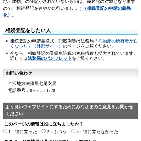
地・建物）の登記がされていないものは、義務化の対象となります
ので、相続登記を速やかに行いましょう
（相続登記の申請の義務
化）
。
相続登記をしたい人
相続登記の申請書様式、記載例等は法務局
「不動産の所有者が亡
くなった」（外部サイト）
のページをご覧ください。
今なら、相続登記の登録免許税の免税措置も拡大されています。
詳しくは
法務局のパンフレット
をご覧ください。
お問い合わせ
金沢地方法務局七尾支局
電話番号：0767-53-1720
より良いウェブサイトにするためにみなさまのご意見をお聞かせ
ください
このページの情報は役に立ちましたか？
1：役に立った
2：ふつう
3：役に立たなかった