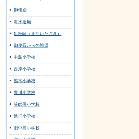
御便殿
海水浴場
俎板崎（まないたざき）
御便殿からの眺望
中島小学校
西岸小学校
熊木小学校
豊川小学校
笠師保小学校
釶打小学校
旧中島小学校