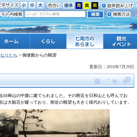
ーム
くらし
七尾市のあらまし
観光 イベント
のなりたち
> 御便殿からの眺望
更新日：2016年7月29日
る白崎山の中腹に建てられました。その附近を日和山とも呼んでお
在は大観荘が建っており、附近の眺望も大きく様代わりしています。