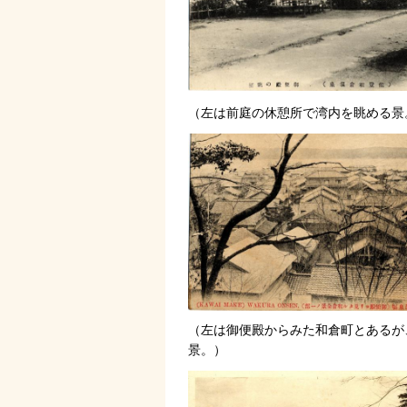
（左は前庭の休憩所で湾内を眺める景
（左は御便殿からみた和倉町とあるが
景。）