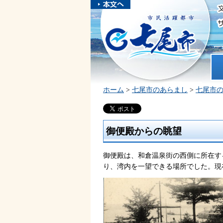
本文へスキ
ップしま
市民活躍都市 七尾市
す。
ホ
ホーム
>
七尾市のあらまし
>
七尾市
御便殿からの眺望
御便殿は、和倉温泉街の西側に所在す
り、湾内を一望できる場所でした。現