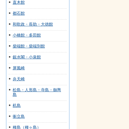
直木館
都石館
和歌政・長助・大徳館
小橋館・多田館
柴端館・柴端別館
銀水閣・小泉館
屏風崎
弁天崎
松島・人形島・寺島・御輿
島
机島
衝立島
種島（種ヶ島）