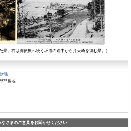
た景。右は御便殿へ続く坂道の途中から弁天崎を望む景。）
財課
部25番地
みなさまのご意見をお聞かせください