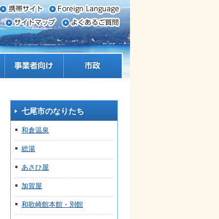
事業者向け
市政
七尾市のなりたち
和倉温泉
総湯
あさひ屋
加賀屋
和歌崎館本館・別館