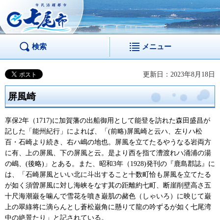
市民活躍都市 七尾
市
検索
メニュー
更新日：2023年8月18日
屏風崎
享保2年（1717)に加賀藩の出船御用として能登を訪れた森田盛昌が
記した「能州紀行」によれば、「(前略)屏風崎と云ハ、左りハ松
百・石崎より続き、右ハ嶋の地也。屏風を立てたるやうなる岩両方
に有、上の屏風、下の屏風と云。是より西を指て漕渡れハ涌浦の湯
の嶋、(後略)」とある。また、昭和3年（1928)発刊の『鹿島郡誌』に
は、「石崎屏風といい北に斗出すること十数町恰も屏風を立てたる
が如く須曽屏風に対し海峡をなす其の距離約七町、断崖削壁高さ五
十尺海潮巌を噛んで雪花を噴き巌肌の赭色（しゃいろ）に映じて巌
上の翠綠将に滴らんとし蒼松巌角に懸りて龍の吟ずるが如く七尾湾
中の絶景たり」と記されている。