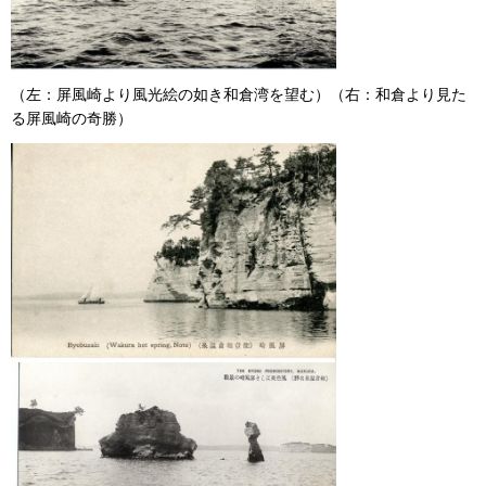
（左：屏風崎より風光絵の如き和倉湾を望む）（右：和倉より見た
る屏風崎の奇勝）