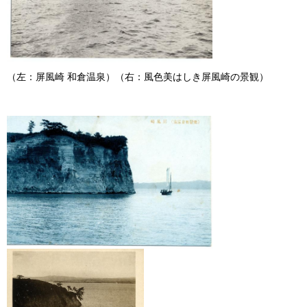
（左：屏風崎 和倉温泉）（右：風色美はしき屏風崎の景観）