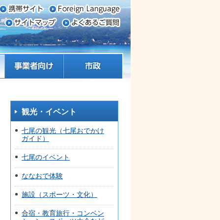
事業者向け
市政
観光・イベント
七尾の観光（七尾おでかけ
ガイド）
七尾のイベント
ななおで体験
施設（スポーツ・文化）
合宿・教育旅行・コンベン