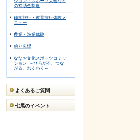
ション・スポーツ大会など
の補助金制度
修学旅行・教育旅行体験メ
ニュー
農業・漁業体験
釣り広場
ななお文化スポーツコミッ
ション_～ひろがる、つな
がる、わくわく～
よくあるご質問
七尾のイベント