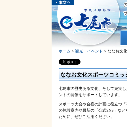
本文へスキ
ップしま
市民活躍都市 七尾市
す。
ホ
ホーム
>
観光・イベント
> ななお文
ななお文化スポーツコミッ
七尾市の歴史ある文化、そして充実し
ントの開催をサポートしています。
スポーツ大会や合宿の計画に役立つ「
の施設案内や最新の「公式SNS」な
ために、ぜひご活用ください。