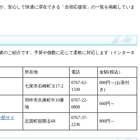
が、安心して快適に滞在できる「合宿応援宿」の一覧を掲載していま
者のご紹介です。予算や個数に応じて柔軟に対応します（インターネ
所在地
電話
金額(税込）
0767-62-
800円～(お茶付
七尾市石崎町ヨ17-2
1330
き)
羽咋市兵庫町午10番
0767-22-
660円～
地
0808
外部サイ
0767-37-
志賀町舘開る68
800円～
2236