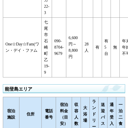
カ
22-
3
七
尾
市
6,600
石
090-
有
年
One☆Day☆Fam(ワ
円～
28
崎
8704-
有
5
無
年
ン・デイ・ファム
8,800
人
町
9679
台
不
円
乙
19-
9
能登島エリア
ラ
宿泊
収
送
通
一
大
ン
宿泊
電話
料金
容
迎
年
泊
住所
浴
ド
施設
番号
（目
人
バ
受
二
場
リ
安）
数
ス
入
食
ー