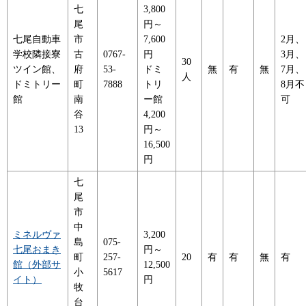
七
3,800
尾
円～
七尾自動車
市
7,600
2月、
学校隣接寮
古
0767-
円
3月、
30
ツイン館、
府
53-
ドミ
無
有
無
7月、
人
ドミトリー
町
7888
トリ
8月不
館
南
ー館
可
谷
4,200
13
円～
16,500
円
七
尾
市
中
ミネルヴァ
3,200
島
075-
七尾おまき
円～
町
257-
20
有
有
無
有
館（外部サ
12,500
小
5617
イト）
円
牧
台