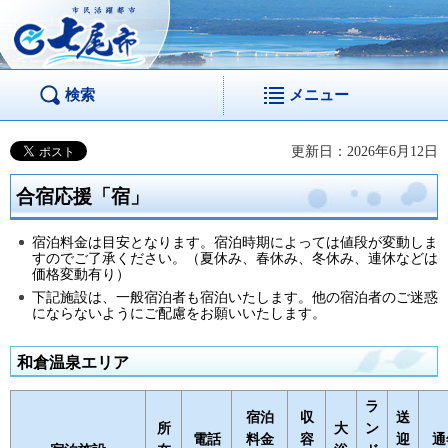
市民活躍都市 七尾
市
検索
メニュー
更新日：2026年6月12日
合宿応援「宿」
宿泊料金は目安となります。宿泊時期によっては値段が変動しま
すのでご了承ください。（夏休み、春休み、冬休み、連休などは
価格変動有り）
下記施設は、一般宿泊者も宿泊いたします。他の宿泊者のご迷惑
にならないようにご配慮をお願いいたします。
和倉温泉エリア
ラ
宿泊
収
送
所
大
ン
電話
料金
容
迎
通