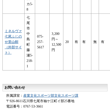
カ5-
8
七
尾
市
ミネルヴァ
中
3,200
七尾ふじの
075-
島
円～
せ里山館
257-
20
有
有
無
有
町
12,500
（外部サイ
5617
藤
円
ト）
瀬5-
218-
1
お問い合わせ
所属課室：
産業文化スポーツ部文化スポーツ課
〒926-8611石川県七尾市袖ケ江町イ部25番地
電話番号：0767-53-3661