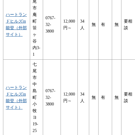
尾
市
ハートラン
庵
0767-
ドヒルズin
町
12,000
34
要相
32-
無
有
無
能登（外部
笹
円～
人
談
3800
サイト）
ヶ
谷
内3-
1
七
尾
市
中
ハートラン
島
0767-
ドヒルズin
12,000
34
要相
町
32-
無
有
無
能登（外部
円～
人
談
小
3800
サイト）
牧
ヨ
19-
25