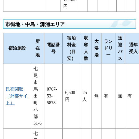
円
市街地・中島・灘浦エリア
宿泊
収
送
所
大
ラン
電話番
料金
容
迎
通年
宿泊施設
在
浴
ドリ
号
（目
人
バ
受入
地
場
ー
安）
数
ス
七
尾
市
民宿関取
馬
0767-
6,500
25
（外部サイ
出
53-
無
有
無
有
円
人
ト）
町
5878
ハ
部
51-6
七