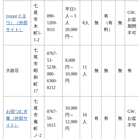
七
平日1
尾
GW、
iyooo(イヨ
090-
人～3
有
市
お盆
ウ）（外部
1269-
人
8人
無
（有
無
木
期間
サイト）
9111
20,000
料）
町1-
不可
円～
1-2
七
0767-
尾
53-
8,000
市
5238、
円～
11
大政荘
昭
無
無
無
有
080-
10,000
人
和
6360-
円
町
0212
17
七
尾
10,000
お宿つむぎ
0767-
GW、
市
円～
10
庵（外部サ
59-
有
有
無
お盆
庵
12,000
人
イト）
1615
不可
町
円
ノ-2