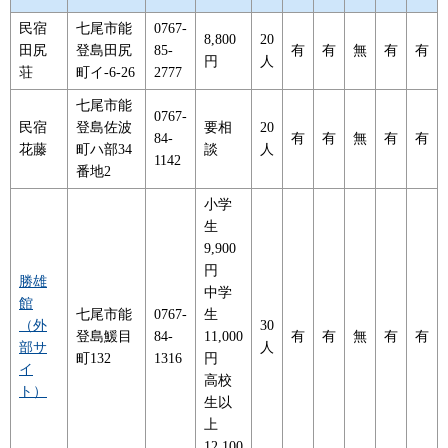
民宿
七尾市能
0767-
8,800
20
田尻
登島田尻
85-
有
有
無
有
有
円
人
荘
町イ-6-26
2777
七尾市能
0767-
民宿
登島佐波
要相
20
84-
有
有
無
有
有
花藤
町ハ部34
談
人
1142
番地2
小学
生
9,900
円
勝雄
中学
館
七尾市能
0767-
生
（外
30
登島鰀目
84-
11,000
有
有
無
有
有
部サ
人
町132
1316
円
イ
高校
ト）
生以
上
12,100