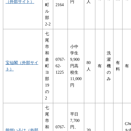
（外部サイト）
円
人
町
2164
ル
部
2-2
七
尾
市
小中
和
学生
洗
倉
0767-
9,900
濯
宝仙閣（外部サイ
80
有
町
62-
円高
有
機
有
ト）
人
料
ヨ
1225
校生
の
部
11,000
み
19
円
の
2
七
尾
平日
市
7,700
G
和
0767-
円、
能州いろは（外部
20
お