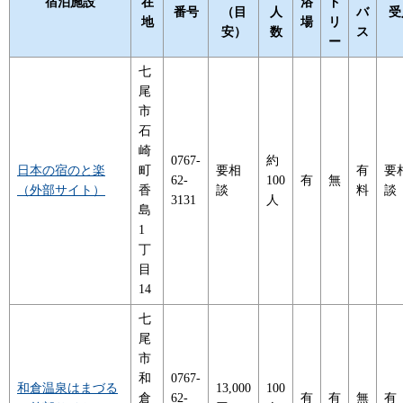
宿泊施設
在
浴
ド
番号
（目
人
バ
受
地
場
リ
安）
数
ス
ー
七
尾
市
石
崎
0767-
約
日本の宿のと楽
町
要相
有
要
62-
100
有
無
（外部サイト）
香
談
料
談
3131
人
島
1
丁
目
14
七
尾
市
和
0767-
和倉温泉はまづる
13,000
100
倉
62-
有
有
無
有