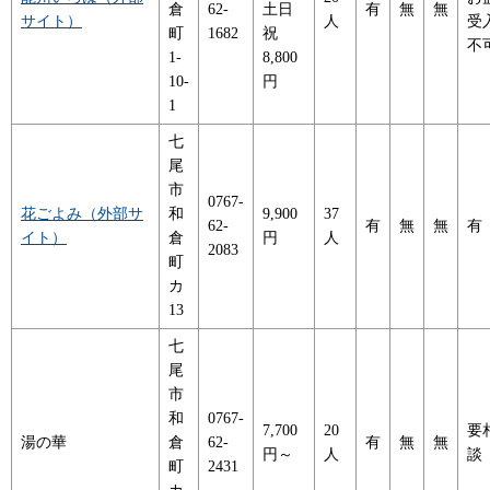
倉
62-
土日
有
無
無
サイト）
人
受
町
1682
祝
不
1-
8,800
10-
円
1
七
尾
市
0767-
花ごよみ（外部サ
和
9,900
37
62-
有
無
無
有
イト）
倉
円
人
2083
町
カ
13
七
尾
市
和
0767-
7,700
20
要
湯の華
倉
62-
有
無
無
円～
人
談
町
2431