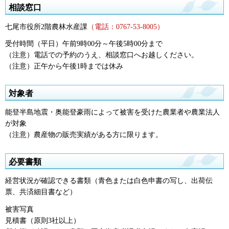
相談窓口
七尾市役所2階農林水産課
（電話：0767-53-8005）
受付時間（平日）午前9時00分～午後5時00分まで
（注意）電話での予約のうえ、相談窓口へお越しください。
（注意）正午から午後1時までは休み
対象者
能登半島地震・奥能登豪雨によって被害を受けた農業者や農業法人
が対象
（注意）農産物の販売実績がある方に限ります。
必要書類
経営状況が確認できる書類（青色または白色申書の写し、出荷伝
票、共済細目書など）
被害写真
見積書（原則3社以上）