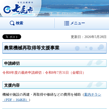
市民活躍都市 七尾
市
検索
メニュー
更新日：2026年5月28日
農業機械再取得等支援事業
申請締切
令和8年度の最終申請締切：令和8年7月31日（金曜日）
支援内容
機械や施設の再建・再取得や修繕などの費用を補助（
案内チラシ
（PDF：164KB）
）