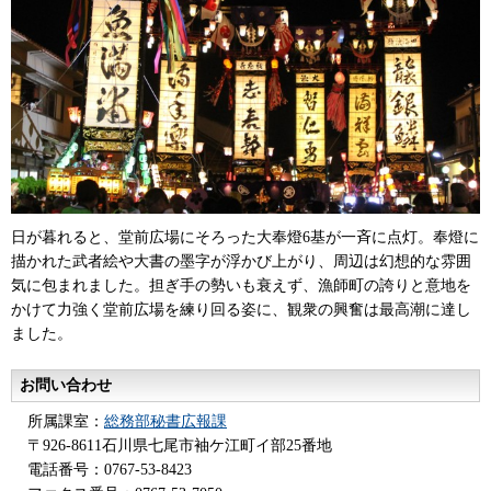
日が暮れると、堂前広場にそろった大奉燈6基が一斉に点灯。奉燈に
描かれた武者絵や大書の墨字が浮かび上がり、周辺は幻想的な雰囲
気に包まれました。担ぎ手の勢いも衰えず、漁師町の誇りと意地を
かけて力強く堂前広場を練り回る姿に、観衆の興奮は最高潮に達し
ました。
お問い合わせ
所属課室：
総務部秘書広報課
〒926-8611石川県七尾市袖ケ江町イ部25番地
電話番号：0767-53-8423