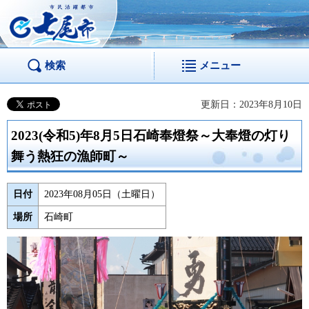
市民活躍都市 七尾
市
検索
メニュー
更新日：2023年8月10日
2023(令和5)年8月5日石崎奉燈祭～大奉燈の灯り
舞う熱狂の漁師町～
日付
2023年08月05日（土曜日）
場所
石崎町