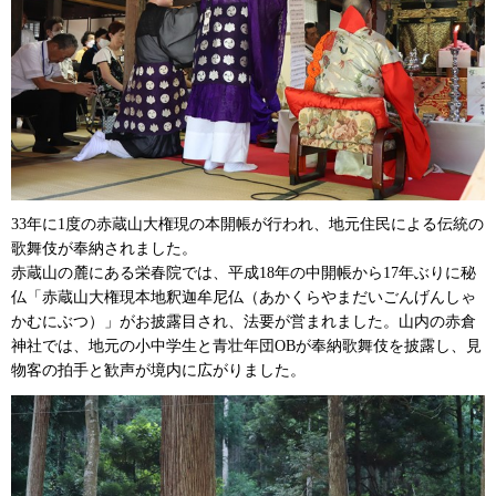
33年に1度の赤蔵山大権現の本開帳が行われ、地元住民による伝統の
歌舞伎が奉納されました。
赤蔵山の麓にある栄春院では、平成18年の中開帳から17年ぶりに秘
仏「赤蔵山大権現本地釈迦牟尼仏（あかくらやまだいごんげんしゃ
かむにぶつ）」がお披露目され、法要が営まれました。山内の赤倉
神社では、地元の小中学生と青壮年団OBが奉納歌舞伎を披露し、見
物客の拍手と歓声が境内に広がりました。