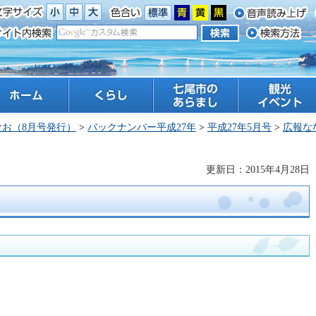
ーム
くらし
七尾市のあらまし
観光 イベント
なお（8月号発行）
>
バックナンバー平成27年
>
平成27年5月号
>
広報な
更新日：2015年4月28日