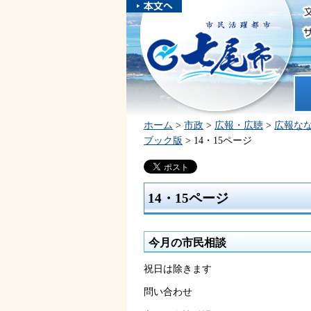
本文へスキ
ップしま
市民活躍都市 七尾市
す。
ホ
ホーム
>
市政
>
広報・広聴
>
広報な
ブック版
> 14・15ページ
14・15ページ
今月の市民相談
祝日は除きます
問い合わせ