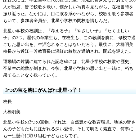
閉校式には、卒業生や歴代の校長先生、地域の皆さんなどおよそ500
人が出席。皆で校歌を歌い、懐かしい写真を見ながら、在校当時を
振り返った。なかには、目に涙を浮かべながら、校歌を歌う参加者
もいて、参加者全員が、北星小学校の閉校を惜しんだ。
北星小学校の校訓は、『考える子』『やさしい子』『たくましい
子』の3つ。歴代の卒業生も、在校生も、この教訓を胸に、母校で過
ごした思い出を、生涯忘れることはないだろう。最後に、大橋明美
校長から近江一芳教育長に深紅の校旗が返納され、閉式を迎えた。
運動場の片隅に建てられた記念碑には、北星小学校の校歌や歴史、
卒業生の総数が刻まれ、今後、北星小学校の思い出と一緒に、朽ち
果てることなく残っていく。
3つの宝を胸にがんばれ北星っ子！
校長
大橋明美
北星小学校の3つの宝物。それは、自然豊かな教育環境、地域の皆さ
んの子どもたちに注がれる深い愛情、そして明るく素直で、何事に
も一生懸命に取り組む子どもたちです。