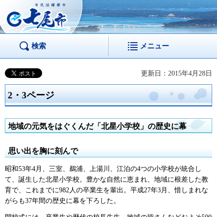
市民活躍都市 七尾
市
検索
メニュー
更新日：2015年4月28日
2・3ページ
地域の元気をはぐくんだ「北星小学校」の歴史に幕
思い出を胸に刻んで
昭和53年4月、三室、鵜浦、上湯川、江泊の4つの小学校が統合し
て、誕生した北星小学校。豊かな自然に恵まれ、地域に根差した教
育で、これまでに982人の卒業生を輩出。平成27年3月、惜しまれな
がらも37年間の歴史に幕を下ろした。