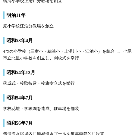
鵜浦小学校上湯川分教場を創立
明治11年
庵小学校江泊分教場を創立
昭和53年4月
4つの小学校（三室小・鵜浦小・上湯川小・江泊小）を統合し、七尾
市立北星小学校を創立し、開校式を挙行
昭和54年12月
落成式・校歌披露・校旗樹立式を挙行
昭和54年7月
学校花壇・学級園を造成、駐車場を舗装
昭和56年7月
鵜浦海水浴場内に簡易海水プールを毎年季節的に設置