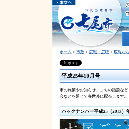
本文へスキ
ップしま
市民活躍都市 七尾市
す。
ホ
ホーム
>
市政
>
広報・広聴
>
広報な
平成25年10月号
市の施策やお知らせ、まちの話題など
会などを通じて各世帯に配布します。
バックナンバー平成25（2013）