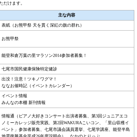
ただけます。
主な内容
表紙（お熊甲祭 天を貫く深紅の旗の群れ）
お熊甲祭
能登和倉万葉の里マラソン2014参加者募集！
七尾市国民健康保険特定健診
出没！注意！ツキノワグマ！
ななお催時記（イベントカレンダー）
イベント情報
みんなの本棚 新刊情報
情報通（ピアノ大好きコンサート出演者募集、第3回ジュニアエコ
ノミーカレッジ販売実践、第2回WAKURAこいコン、「里山収穫イ
ベント」参加者募集、七尾市議会議員選挙、七尾学講座、能登半島
地震復興基金平成26年度説明会）、なかのとりっぷ