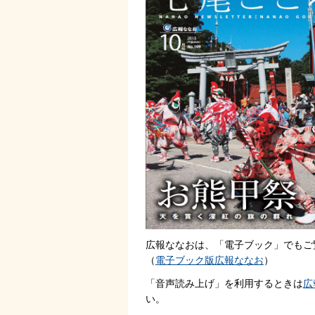
広報ななおは、「電子ブック」でもご
（
電子ブック版広報ななお
）
「音声読み上げ」を利用するときは
広
い。