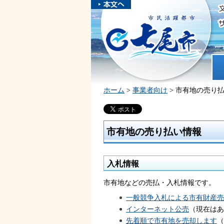
本文へスキ
ップしま
市民活躍都市 七尾市
す。
ホ
ホーム
>
事業者向け
> 市有地の売り
市有地の売り払い情報
入札情報
市有地などの売払・入札情報です。
一般競争入札による市有財産売
インターネット公売
（現在はあ
先着順で市有地を売却します
（