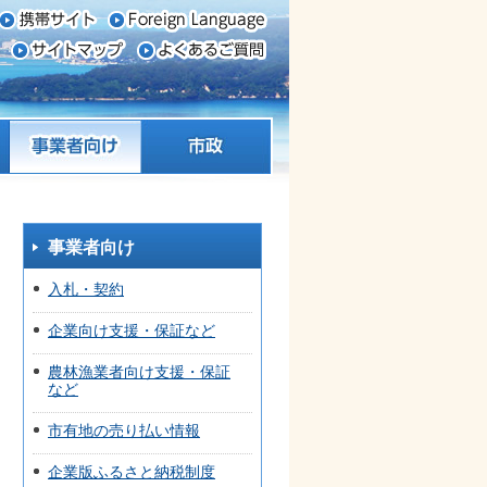
事業者向け
市政
事業者向け
入札・契約
企業向け支援・保証など
農林漁業者向け支援・保証
など
市有地の売り払い情報
企業版ふるさと納税制度