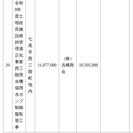
令和
8年
度土
地改
良施
設維
七
持管
尾
理適
市
正化
西
（株）
事業
20
三
11,077,000
吉﨑商
10,505,000
西三
階
会
階用
町
水機
地
場用
内
水ポ
ンプ
制御
盤取
替工
事