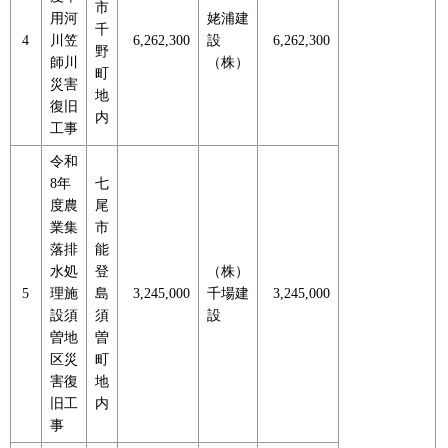
市
用河
姥浦建
千
4
川笠
6,262,300
設
6,262,300
野
師川
（株）
町
災害
地
復旧
内
工事
令和
8年
七
度農
尾
業集
市
落排
能
水処
登
（株）
5
理施
島
3,245,000
千場建
3,245,000
設須
須
設
曽地
曽
区災
町
害復
地
旧工
内
事