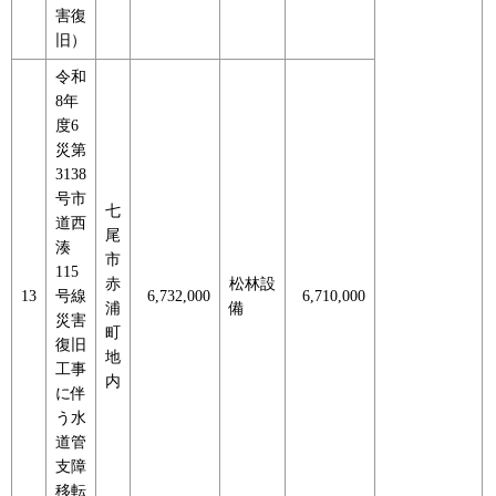
害復
旧）
令和
8年
度6
災第
3138
号市
七
道西
尾
湊
市
115
赤
松林設
13
号線
6,732,000
6,710,000
浦
備
災害
町
復旧
地
工事
内
に伴
う水
道管
支障
移転