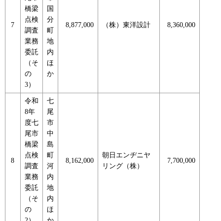
橋梁
国
点検
分
7
8,877,000
（株）東洋設計
8,360,000
調査
町
業務
地
委託
内
（そ
ほ
の
か
3）
令和
七
8年
尾
度七
市
尾市
中
橋梁
島
点検
町
朝日エンヂニヤ
8
8,162,000
7,700,000
調査
河
リング（株）
業務
内
委託
地
（そ
内
の
ほ
2）
か