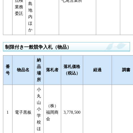
点検
七尾営業所
島
業務
地
委託
内
ほ
か
制限付き一般競争入札（物品）
納
番
品
落札価格
物品名
落札者
経過
調書
号
場
（税込）
所
小
丸
山
（株）
小
1
電子黒板
福岡商
3,778,500
学
会
校
ほ