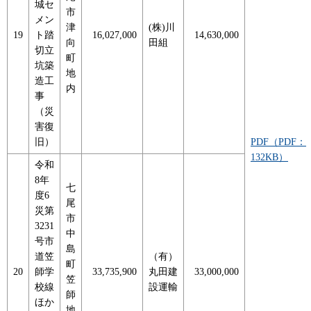
城セ
市
メン
津
(株)川
19
ト踏
16,027,000
14,630,000
向
田組
切立
町
坑築
地
造工
内
事
（災
害復
旧）
PDF（PDF：
132KB）
令和
8年
七
度6
尾
災第
市
3231
中
号市
島
道笠
（有）
町
20
師学
33,735,900
丸田建
33,000,000
笠
校線
設運輸
師
ほか
地