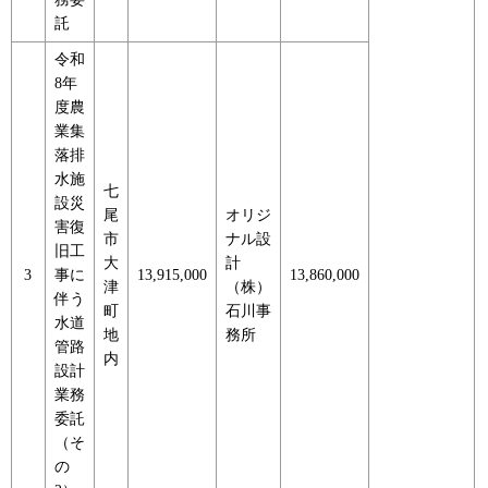
託
令和
8年
度農
業集
落排
水施
七
設災
尾
オリジ
害復
市
ナル設
旧工
大
計
3
事に
13,915,000
13,860,000
津
（株）
伴う
町
石川事
水道
地
務所
管路
内
設計
業務
委託
（そ
の