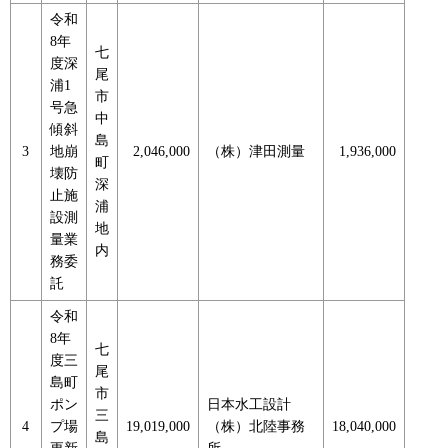
令和
8年
七
度深
尾
浦1
市
号急
中
傾斜
島
3
地崩
2,046,000
（株）津田測量
1,936,000
町
壊防
深
止施
浦
設測
地
量業
内
務委
託
令和
8年
七
度三
尾
島町
市
ポン
日本水工設計
三
4
プ場
19,019,000
（株）北陸事務
18,040,000
島