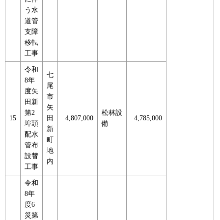
う水
道管
支障
移転
工事
令和
七
8年
尾
度矢
市
田新
矢
第2
松林設
15
田
4,807,000
4,785,000
埠頭
備
新
配水
町
管布
地
設替
内
工事
令和
8年
度6
災第