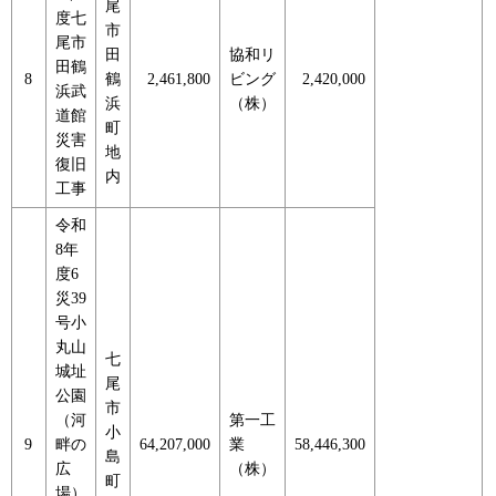
尾
度七
市
尾市
田
協和リ
田鶴
8
鶴
2,461,800
ビング
2,420,000
浜武
浜
（株）
道館
町
災害
地
復旧
内
工事
令和
8年
度6
災39
号小
丸山
七
城址
尾
公園
市
（河
第一工
小
9
畔の
64,207,000
業
58,446,300
島
広
（株）
町
場）