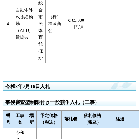
総
自動体外
合
式除細動
市
（株）
＠85,800
4
器
民
福岡商
円/月
（AED）
体
会
賃貸借
育
館
ほ
か
令和8年7月16日入札
事後審査型制限付き一般競争入札（工事）
番
工事
場
予定価格
落札価格
落札者
経過
号
名
所
（税込）
（税込）
令和