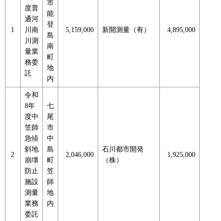
市
度普
能
通河
登
1
川南
5,159,000
新開測量（有）
4,895,000
島
川測
南
量業
町
務委
地
託
内
令和
8年
七
度中
尾
笠師
市
急傾
中
斜地
島
石川都市開発
2
2,046,000
1,925,000
崩壊
町
（株）
防止
笠
施設
師
測量
地
業務
内
委託