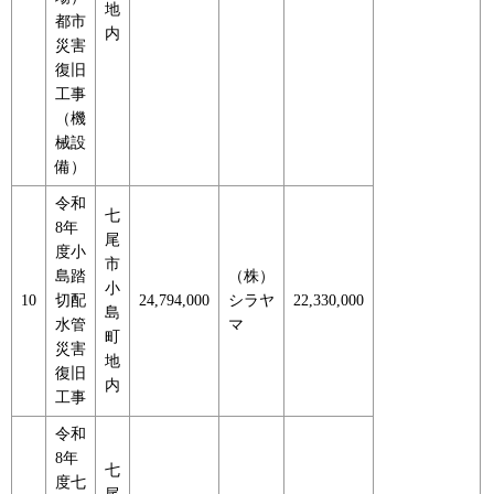
地
都市
内
災害
復旧
工事
（機
械設
備）
令和
七
8年
尾
度小
市
島踏
（株）
小
10
切配
24,794,000
シラヤ
22,330,000
島
水管
マ
町
災害
地
復旧
内
工事
令和
8年
七
度七