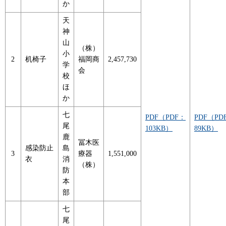
か
天
神
山
（株）
小
2
机椅子
福岡商
2,457,730
学
会
校
ほ
か
七
PDF（PDF：
PDF（PD
尾
103KB）
89KB）
鹿
冨木医
感染防止
島
3
療器
1,551,000
衣
消
（株）
防
本
部
七
尾