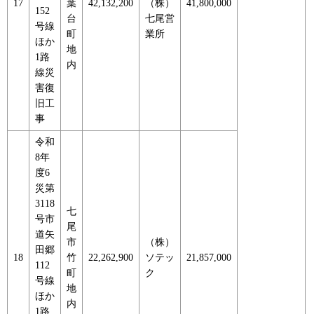
17
葉
42,132,200
（株）
41,800,000
152
台
七尾営
号線
町
業所
ほか
地
1路
内
線災
害復
旧工
事
令和
8年
度6
災第
3118
七
号市
尾
道矢
市
（株）
田郷
18
竹
22,262,900
ソテッ
21,857,000
112
町
ク
号線
地
ほか
内
1路