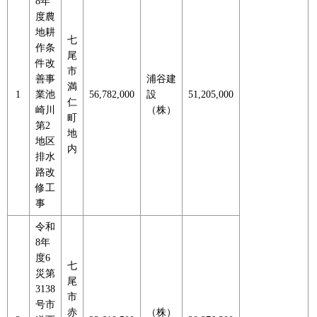
8年
度農
地耕
七
作条
尾
件改
市
善事
浦谷建
満
1
業池
56,782,000
設
51,205,000
仁
崎川
（株）
町
第2
地
地区
内
排水
路改
修工
事
令和
8年
度6
七
災第
尾
3138
市
号市
赤
（株）