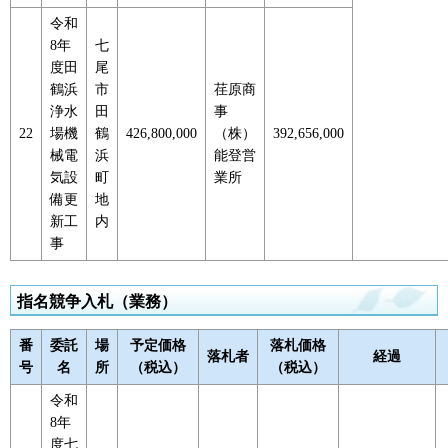
令和
8年
七
度田
尾
鶴浜
市
荏原商
浄水
田
事
22
場機
鶴
426,800,000
（株）
392,656,000
械電
浜
能登営
気設
町
業所
備更
地
新工
内
事
指名競争入札（業務）
番
委託
場
予定価格
落札価格
落札者
経過
号
名
所
（税込）
（税込）
令和
8年
度七