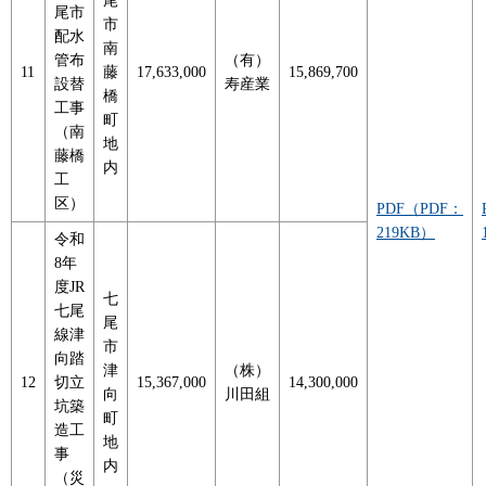
尾
尾市
市
配水
南
管布
（有）
11
藤
17,633,000
15,869,700
設替
寿産業
橋
工事
町
（南
地
藤橋
内
工
区）
PDF（PDF：
219KB）
令和
8年
度JR
七
七尾
尾
線津
市
向踏
津
（株）
12
切立
15,367,000
14,300,000
向
川田組
坑築
町
造工
地
事
内
（災