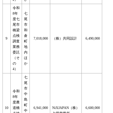
令和
8年
七
度七
尾
尾市
市
橋梁
和
点検
倉
9
7,018,000
（株）共同設計
6,490,000
調査
町
業務
地
委託
内
（そ
ほ
の
か
4）
七
尾
市
令和
中
8年
島
度農
町
10
道橋
6,941,000
NiXJAPAN（株）
6,600,000
中