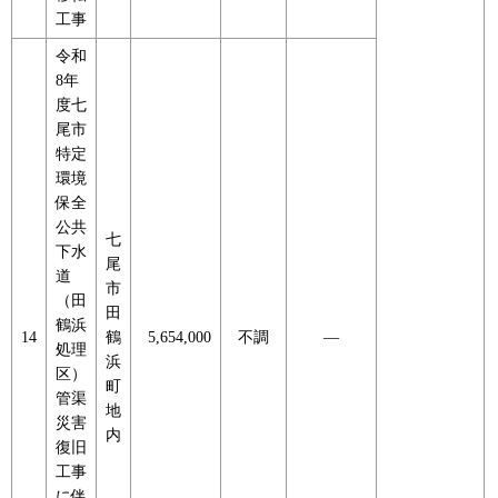
工事
令和
8年
度七
尾市
特定
環境
保全
公共
七
下水
尾
道
市
（田
田
鶴浜
14
鶴
5,654,000
不調
―
処理
浜
区）
町
管渠
地
災害
内
復旧
工事
に伴