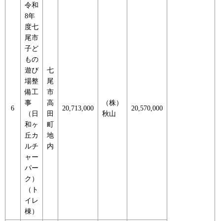
令和
8年
度七
尾市
子ど
もの
遊び
七
場整
尾
備工
市
事
高
（株）
6
20,713,000
20,570,000
（日
田
秋山
和ヶ
町
丘カ
地
ルチ
内
ャー
パー
ク）
（ト
イレ
棟）