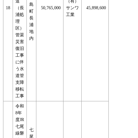
道
（有）
島
18
（長
50,765,000
サンワ
45,898,600
町
浦処
工業
長
理
浦
区）
地
管渠
内
災害
復旧
工事
に伴
う水
道管
支障
移転
工事
令和
8年
度JR
七尾
七
線磐
尾