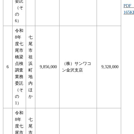
委託
PDF
（そ
165
の
6）
令和
8年
七
度七
尾
尾市
市
橋梁
祖
点検
浜
（株）サンワコ
6
9,856,000
9,328,000
調査
町
ン金沢支店
業務
地
委託
内
（そ
ほ
の
か
1）
令和
8年
七
度七
尾
尾市
市