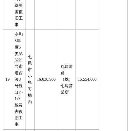
線災
害復
旧工
事
令和
8年
度6
災第
七
3221
尾
号市
丸建道
市
道西
路
小
19
湊3
16,036,900
（株）
15,554,000
島
号線
七尾営
町
ほか
業所
地
1路
内
線災
害復
旧工
事