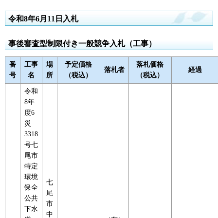
令和8年6月11日入札
事後審査型制限付き一般競争入札（工事）
番
工事
場
予定価格
落札価格
落札者
経過
号
名
所
（税込）
（税込）
令和
8年
度6
災
3318
号七
尾市
特定
環境
七
保全
尾
公共
市
下水
中