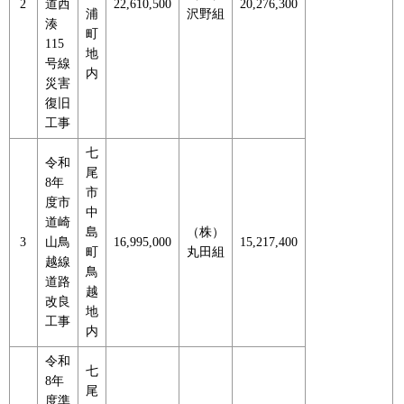
2
道西
22,610,500
20,276,300
浦
沢野組
湊
町
115
地
号線
内
災害
復旧
工事
七
令和
尾
8年
市
度市
中
道崎
島
（株）
3
山鳥
16,995,000
15,217,400
町
丸田組
越線
鳥
道路
越
改良
地
工事
内
令和
七
8年
尾
度準