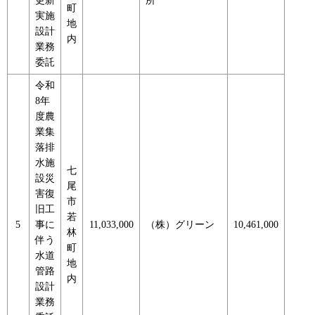
更新
所
町
実施
地
設計
内
業務
委託
令和
8年
度農
業集
落排
水施
七
設災
尾
害復
市
旧工
若
5
事に
11,033,000
（株）グリーン
10,461,000
林
伴う
町
水道
地
管路
内
設計
業務