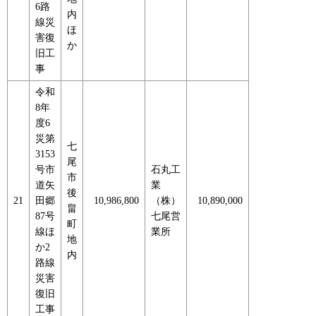
6路
内
線災
ほ
害復
か
旧工
事
令和
8年
度6
災第
七
3153
尾
号市
石丸工
市
道矢
業
後
21
田郷
10,986,800
（株）
10,890,000
畠
87号
七尾営
町
線ほ
業所
地
か2
内
路線
災害
復旧
工事