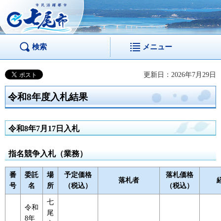
市民活躍都市 七尾
市
検索
メニュー
更新日：2026年7月29日
令和8年度入札結果
令和8年7月17日入札
指名競争入札（業務）
番
委託
場
予定価格
落札価格
落札者
号
名
所
（税込）
（税込）
七
令和
尾
8年