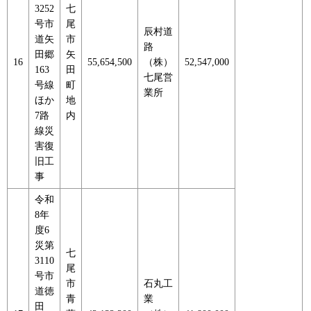
3252
七
号市
尾
辰村道
道矢
市
路
田郷
矢
16
55,654,500
（株）
52,547,000
163
田
七尾営
号線
町
業所
ほか
地
7路
内
線災
害復
旧工
事
令和
8年
度6
災第
七
3110
尾
号市
市
石丸工
道徳
青
業
田