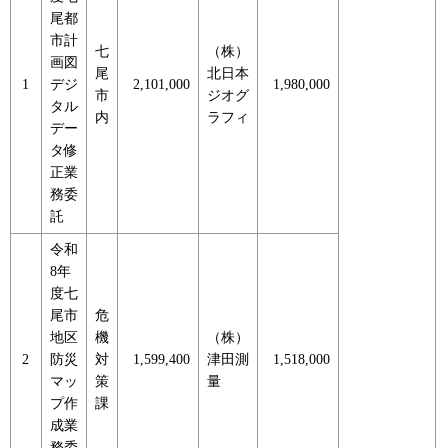
尾都
市計
七
（株）
画図
尾
北日本
1
デジ
2,101,000
1,980,000
市
ジオグ
タル
内
ラフィ
デー
タ修
正業
務委
託
令和
8年
度七
尾市
危
地区
機
（株）
2
防災
対
1,599,400
津田測
1,518,000
マッ
策
量
プ作
課
成業
務委