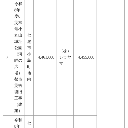
令和
8年
度6
災39
号小
丸山
七
城址
尾
公園
市
（株）
（河
小
7
4,461,600
シラヤ
4,455,000
畔の
島
マ
広
町
場）
地
都市
内
災害
復旧
工事
（建
築）
令和
七
8年