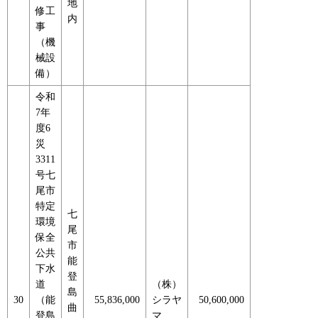
地
修工
内
事
（機
械設
備）
令和
7年
度6
災
3311
号七
尾市
特定
七
環境
尾
保全
市
公共
能
下水
登
道
（株）
島
30
（能
55,836,000
シラヤ
50,600,000
曲
登島
マ