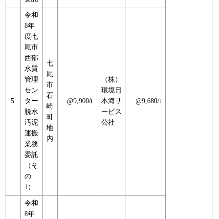
令和
8年
度七
尾市
西部
七
水質
尾
管理
（株）
市
セン
環境日
石
5
ター
@9,900/t
本海サ
@9,680/t
崎
脱水
ービス
町
汚泥
公社
地
運搬
内
業務
委託
（そ
の
1）
令和
8年