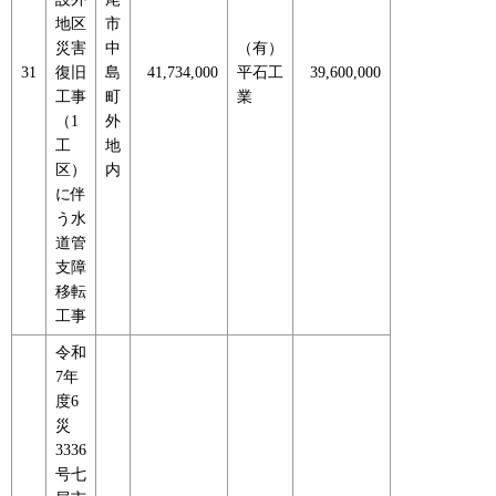
地区
市
災害
中
（有）
31
復旧
島
41,734,000
平石工
39,600,000
工事
町
業
（1
外
工
地
区）
内
に伴
う水
道管
支障
移転
工事
令和
7年
度6
災
3336
号七