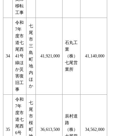
移転
工事
令和
七
7年
尾
度市
市
道七
石丸工
三
尾西
業
島
34
41号
41,921,000
（株）
41,140,000
町
線ほ
七尾営
地
か災
業所
内
害復
ほ
旧工
か
事
令和
七
7年
尾
度市
市
辰村道
道七
桜
路
尾西
35
町
36,613,500
（株）
34,562,000
6号