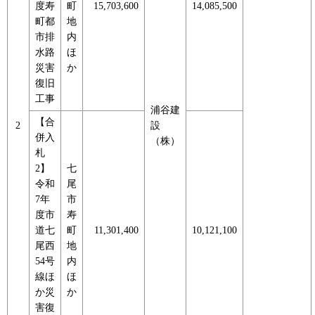
度寿
町
15,703,600
14,085,500
町都
地
市排
内
水路
ほ
災害
か
復旧
工事
浦谷建
【合
2
設
併入
（株）
札
2】
七
令和
尾
7年
市
度市
寿
道七
町
11,301,400
10,121,100
尾西
地
54号
内
線ほ
ほ
か災
か
害復