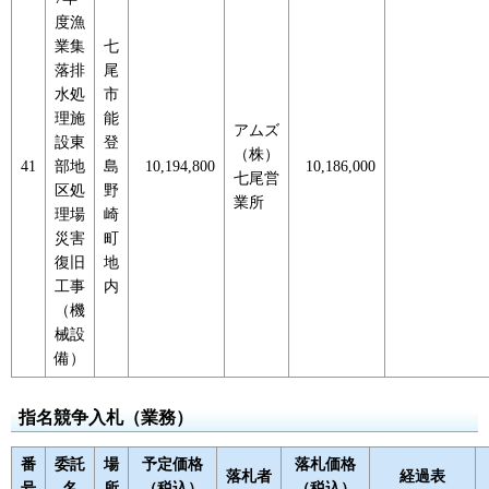
度漁
業集
七
落排
尾
水処
市
理施
能
アムズ
設東
登
（株）
41
部地
島
10,194,800
10,186,000
七尾営
区処
野
業所
理場
崎
災害
町
復旧
地
工事
内
（機
械設
備）
指名競争入札（業務）
番
委託
場
予定価格
落札価格
落札者
経過表
号
名
所
（税込）
（税込）