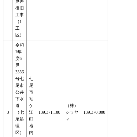
災害
復旧
工事
（1
工
区）
令和
7年
度6
災
3336
号七
七
尾市
尾
公共
市
下水
袖
道
ケ
（株）
3
（七
江
139,371,100
シラヤ
139,370,000
尾処
町
マ
理
地
区）
内