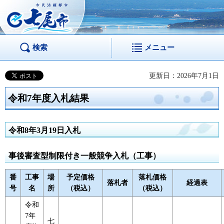
市民活躍都市 七尾
市
検索
メニュー
更新日：2026年7月1日
令和7年度入札結果
令和8年3月19日入札
事後審査型制限付き一般競争入札（工事）
番
工事
場
予定価格
落札価格
落札者
経過表
号
名
所
（税込）
（税込）
令和
7年
七