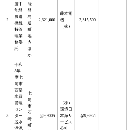
度中
能
能登
登
藤本電
農道
島
2
2,321,000
機
2,315,500
橋維
通
（株）
持管
町
理業
地
務委
内
託
ほ
か
令和
8年
度七
尾市
西部
七
水質
尾
管理
（株）
市
セン
環境日
石
3
ター
@9,900/t
本海サ
@9,680/t
崎
脱水
ービス
町
汚泥
公社