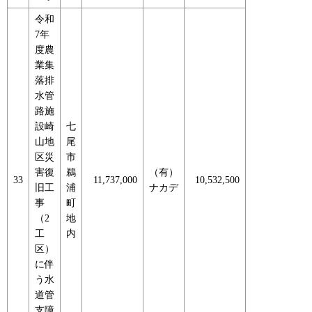
令和
7年
度農
業集
落排
水管
路施
設崎
七
山地
尾
区災
市
害復
鵜
（有）
33
11,737,000
10,532,500
旧工
浦
ナカデ
事
町
（2
地
工
内
区）
に伴
う水
道管
支障