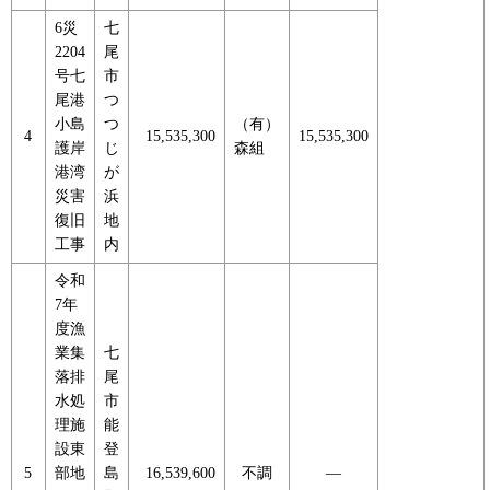
6災
七
2204
尾
号七
市
尾港
つ
小島
つ
（有）
4
15,535,300
15,535,300
護岸
じ
森組
港湾
が
災害
浜
復旧
地
工事
内
令和
7年
度漁
業集
七
落排
尾
水処
市
理施
能
設東
登
5
部地
島
16,539,600
不調
―