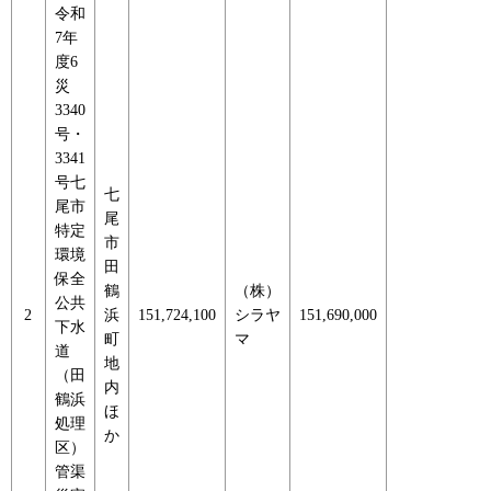
令和
7年
度6
災
3340
号・
3341
号七
七
尾市
尾
特定
市
環境
田
保全
鶴
（株）
公共
2
浜
151,724,100
シラヤ
151,690,000
下水
町
マ
道
地
（田
内
鶴浜
ほ
処理
か
区）
管渠