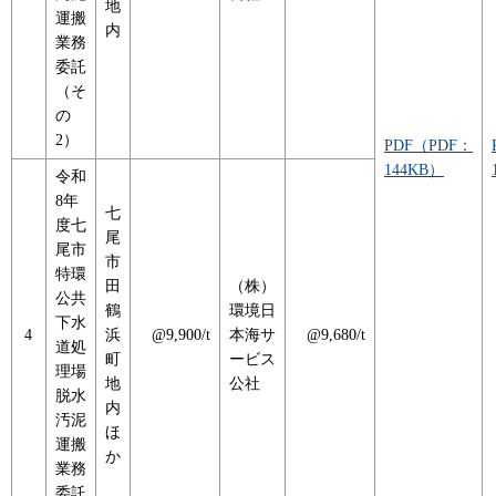
地
運搬
内
業務
委託
（そ
の
2）
PDF（PDF：
144KB）
令和
8年
七
度七
尾
尾市
市
特環
田
（株）
公共
鶴
環境日
下水
4
浜
@9,900/t
本海サ
@9,680/t
道処
町
ービス
理場
地
公社
脱水
内
汚泥
ほ
運搬
か
業務
委託