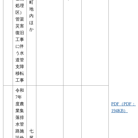
町
処理
地
区）
内
管渠
ほ
災害
か
復旧
工事
に伴
う水
道管
支障
移転
工事
令和
7年
度農
PDF（PDF：
業集
194KB）
落排
水管
路施
七
設外
尾