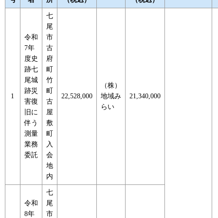
七
尾
令和
市
7年
古
度史
府
跡七
町
尾城
竹
（株）
跡災
町
1
22,528,000
地域み
21,340,000
害復
古
らい
旧に
屋
伴う
敷
測量
町
業務
入
委託
会
地
内
七
令和
尾
8年
市