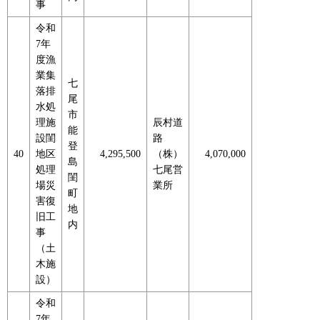
事
令和
7年
度漁
業集
七
落排
尾
水処
市
理施
辰村道
能
設閨
路
登
40
地区
4,295,500
（株）
4,070,000
島
処理
七尾営
閨
場災
業所
町
害復
地
旧工
内
事
（土
木施
設）
令和
7年