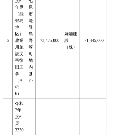
度6
七
年災
尾
（能
市
登島
能
地
登
区）
島
姥浦建
6
農業
野
73,425,000
設
71,445,000
用施
崎
（株）
設災
町
害復
地
旧工
内
事
ほ
（そ
か
の
6）
令和
7年
度6
災
3330