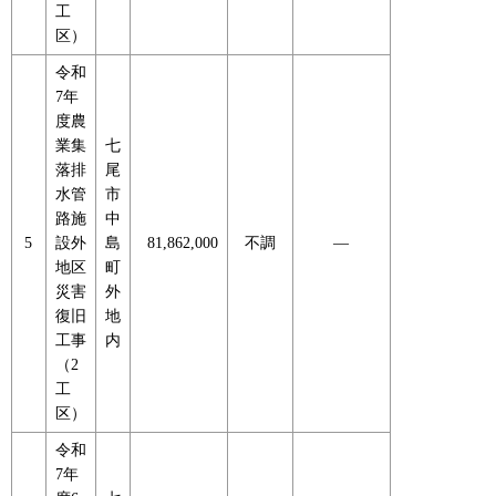
工
区）
令和
7年
度農
業集
七
落排
尾
水管
市
路施
中
5
設外
島
81,862,000
不調
―
地区
町
災害
外
復旧
地
工事
内
（2
工
区）
令和
7年