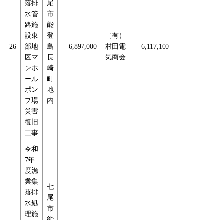
落排
尾
水管
市
路施
能
設東
登
（有）
26
部地
島
6,897,000
村田電
6,117,100
区マ
長
気商会
ンホ
崎
ール
町
ポン
地
プ場
内
災害
復旧
工事
令和
7年
度漁
業集
七
落排
尾
水処
市
理施
能