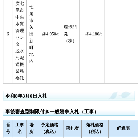
度七
七
尾市
尾
中央
市
水質
矢
環境開
管理
6
田
@4,950/t
発
@4,180/t
セン
新
（株）
ター
町
脱水
地
汚泥
内
運搬
業務
委託
令和8年3月6日入札
事後審査型制限付き一般競争入札（工事）
番
工事
場
予定価格
落札価格
落札者
経過表
号
名
所
（税込）
（税込）