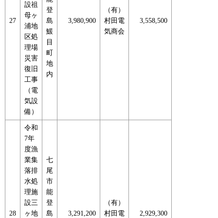
設祖
登
（有）
母ヶ
27
島
3,980,900
村田電
3,558,500
浦地
鰀
気商会
区処
目
理場
町
災害
地
復旧
内
工事
（電
気設
備）
令和
7年
度漁
業集
七
落排
尾
水処
市
理施
能
設三
登
（有）
28
ヶ地
島
3,291,200
村田電
2,929,300