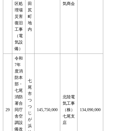
区処
田
気商会
理場
尻
災害
町
復旧
地
工事
内
（電
気設
備）
令和
7年
度消
防本
七
部・
尾
七尾
市
消防
北陸電
つ
署合
気工事
つ
29
同庁
145,750,000
（株）
134,090,000
じ
舎空
七尾支
が
調設
店
浜
備改