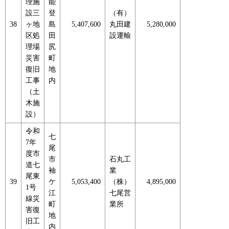
理施
能
設三
登
（有）
38
ヶ地
島
5,407,600
丸田建
5,280,000
区処
田
設運輸
理場
尻
災害
町
復旧
地
工事
内
（土
木施
設）
令和
七
7年
尾
度市
市
石丸工
道七
袖
業
尾東
39
ケ
5,053,400
（株）
4,895,000
1号
江
七尾営
線災
町
業所
害復
地
旧工
内