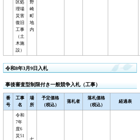
区処
野
理場
崎
災害
町
復旧
地
工事
内
（土
木施
設）
令和8年3月9日入札
事後審査型制限付き一般競争入札（工事）
番
工事
場
予定価格
落札価格
落札者
経過表
号
名
所
（税込）
（税込）
令和
7年
度6
災51
七