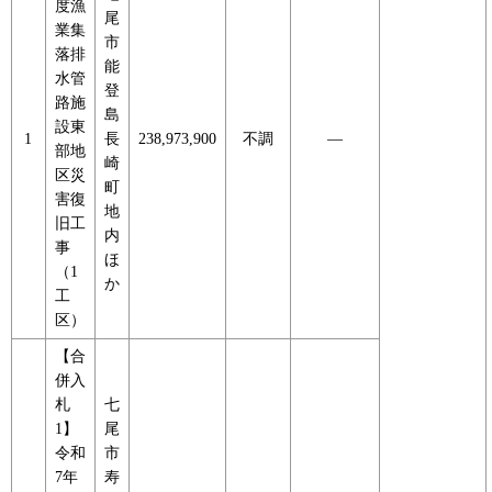
度漁
尾
業集
市
落排
能
水管
登
路施
島
設東
1
長
238,973,900
不調
―
部地
崎
区災
町
害復
地
旧工
内
事
ほ
（1
か
工
区）
【合
併入
札
七
1】
尾
令和
市
7年
寿