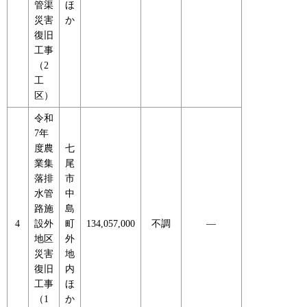
管渠
ほ
災害
か
復旧
工事
（2
工
区）
令和
7年
度農
七
業集
尾
落排
市
水管
中
路施
島
4
設外
町
134,057,000
不調
―
地区
外
災害
地
復旧
内
工事
ほ
（1
か