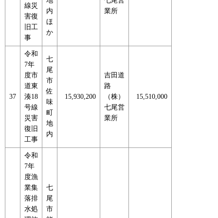
地
七尾営
線災
内
業所
害復
ほ
旧工
か
事
令和
七
7年
尾
度市
吉田道
市
道東
路
佐
37
湊18
15,930,200
（株）
15,510,000
味
号線
七尾営
町
災害
業所
地
復旧
内
工事
令和
7年
度漁
業集
七
落排
尾
水処
市