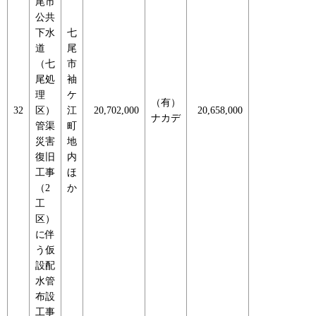
尾市
公共
下水
七
道
尾
（七
市
尾処
袖
理
ケ
（有）
32
区）
江
20,702,000
20,658,000
ナカデ
管渠
町
災害
地
復旧
内
工事
ほ
（2
か
工
区）
に伴
う仮
設配
水管
布設
工事