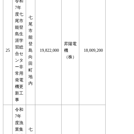
令和
7年
度七
七
尾市
尾
能登
市
島生
能
涯学
登
昇陽電
習総
25
島
19,822,000
機
18,009,200
合セ
向
（株）
ンタ
田
ー非
町
常用
地
発電
内
機更
新工
事
令和
7年
度漁
業集
七