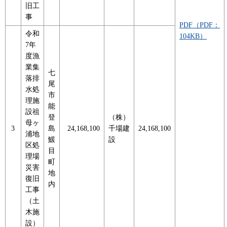
旧工
事
PDF（PDF：
令和
104KB）
7年
度漁
業集
七
落排
尾
水処
市
理施
能
設祖
登
（株）
母ヶ
3
島
24,168,100
千場建
24,168,100
浦地
鰀
設
区処
目
理場
町
災害
地
復旧
内
工事
（土
木施
設）