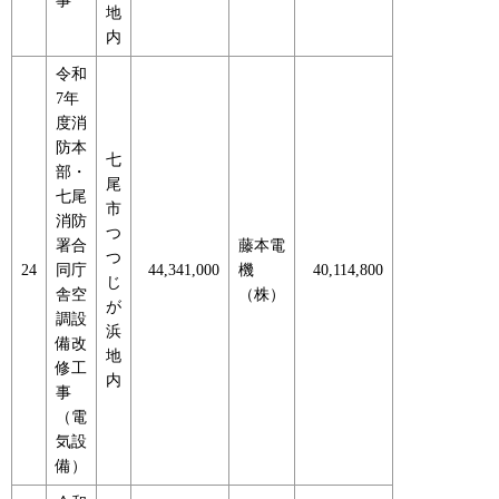
事
地
内
令和
7年
度消
防本
七
部・
尾
七尾
市
消防
つ
署合
藤本電
つ
24
同庁
44,341,000
機
40,114,800
じ
舎空
（株）
が
調設
浜
備改
地
修工
内
事
（電
気設
備）