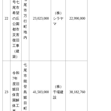
号七
尾
尾市
市
希望
（株）
万
22
の丘
23,023,000
シラヤ
22,990,000
行
公園
マ
町
都市
地
災害
内
復旧
工事
（建
築）
七
尾
令和
市
7年
能
度旧
登
（株）
鰀目
23
島
41,503,000
千場建
38,182,760
保育
鰀
設
園解
目
体工
町