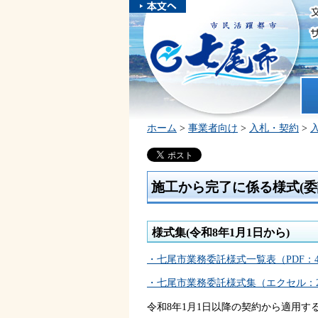
本文へスキ
ップしま
市民活躍都市 七尾市
す。
ホ
ホーム
>
事業者向け
>
入札・契約
>
施工から完了に係る様式(委
様式集(令和8年1月1日から)
・七尾市業務委託様式一覧表（PDF：4
・七尾市業務委託様式集（エクセル：2
令和8年1月1日以降の契約から適用す