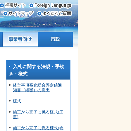
事業者向け
市政
入札に関する法規・手続
き・様式
経営事項審査総合評定値通
知書（経審）の提出
様式
施工から完了に係る様式(工
事)
施工から完了に係る様式(委