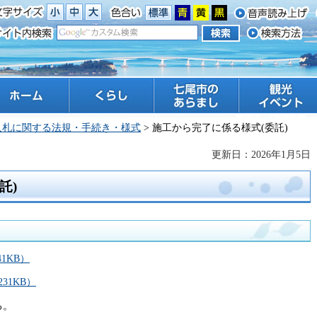
ーム
くらし
七尾市のあらまし
観光 イベント
入札に関する法規・手続き・様式
> 施工から完了に係る様式(委託)
更新日：2026年1月5日
託)
1KB）
31KB）
る。