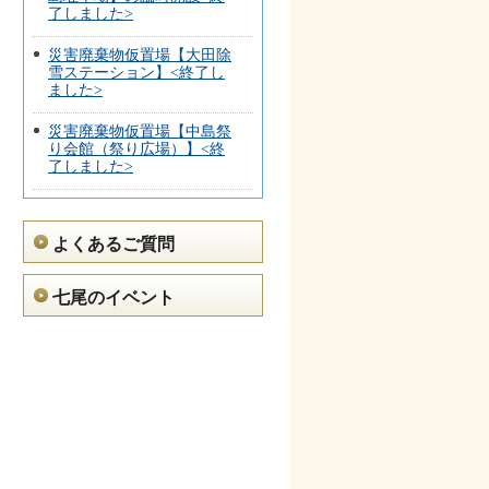
了しました>
災害廃棄物仮置場【大田除
雪ステーション】<終了し
ました>
災害廃棄物仮置場【中島祭
り会館（祭り広場）】<終
了しました>
よくあるご質問
七尾のイベント