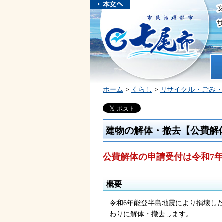
本文へスキ
ップしま
市民活躍都市 七尾市
す。
ホ
ホーム
>
くらし
>
リサイクル・ごみ
建物の解体・撤去【公費解
公費解体の申請受付は令和7年
概要
令和6年能登半島地震により損壊し
わりに解体・撤去します。