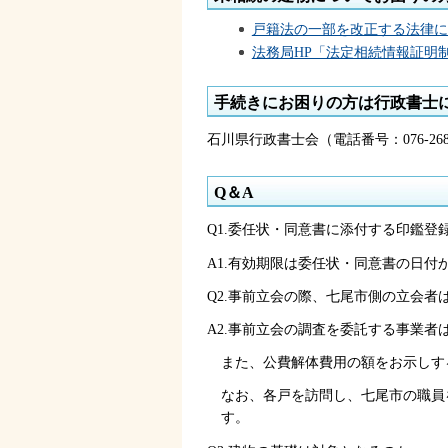
戸籍法の一部を改正する法律に
法務局HP「法定相続情報証明
手続きにお困りの方は行政書士
石川県行政書士会（電話番号：076-26
Q＆A
Q1.委任状・同意書に添付する印鑑登
A1.有効期限は委任状・同意書の日
Q2.事前立会の際、七尾市側の立会者
A2.事前立会の調査を委託する事業
また、公費解体費用の額をお示しす
なお、各戸を訪問し、七尾市の職員
す。