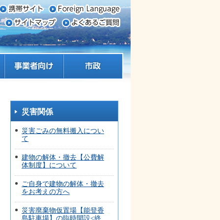
事業者向け
市政
災害関係
災害ごみの無料搬入につい
て
建物の解体・撤去【公費解
体制度】について
ご自身で建物の解体・撤去
をお考えの方へ
災害廃棄物仮置場【能登香
島駐車場】の臨時開設<終