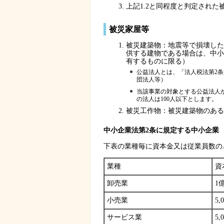
上記1.2と同程度と判定された
被災家屋等
被災建築物：地震等で損壊した
供する建物である場合は、中小
有するものに限る）
公益法人とは、「法人税法第2
団法人等）
当該事業の対象とする公益法人か
の法人は100人以下とします。
被災工作物：被災建築物のある
中小企業法第2条に規定する中小企業
下表の業種毎に資本金又は従業員数の
業種
資
卸売業
1
小売業
5
サービス業
5