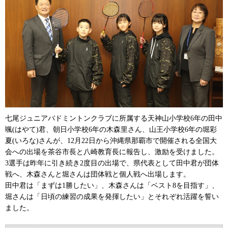
七尾ジュニアバドミントンクラブに所属する天神山小学校6年の田中
颯(はやて)君、朝日小学校6年の木森里さん、山王小学校6年の堀彩
夏(いろな)さんが、12月22日から沖縄県那覇市で開催される全国大
会への出場を茶谷市長と八崎教育長に報告し、激励を受けました。
3選手は昨年に引き続き2度目の出場で、県代表として田中君が団体
戦へ、木森さんと堀さんは団体戦と個人戦へ出場します。
田中君は「まずは1勝したい」、木森さんは「ベスト8を目指す」、
堀さんは「日頃の練習の成果を発揮したい」とそれぞれ活躍を誓い
ました。