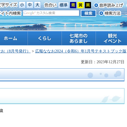
ーム
くらし
七尾市のあらまし
観光 イベント
なお（8月号発行）
>
広報ななお2024（令和6）年1月号テキストブック版
更新日：2023年12月27日
歳