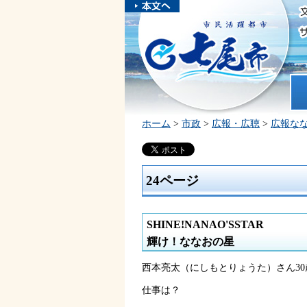
本文へスキ
ップしま
市民活躍都市 七尾市
す。
ホ
ホーム
>
市政
>
広報・広聴
>
広報な
24ページ
SHINE!NANAO'SSTAR
輝け！ななおの星
西本亮太（にしもとりょうた）さん30
仕事は？