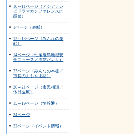
10～11ページ（アジアテレ
ビドラマカンファレンスin
能登）
1ページ（表紙）
12～13ページ（みんなの笑
顔）
14ページ（七尾鹿島地域安
全ニュース／消防だより）
23ページ（みんなの本棚／
市長のよもやま話）
20～21ページ（市民相談／
休日医療）
15～19ページ（情報通）
24ページ
22ページ（イベント情報）