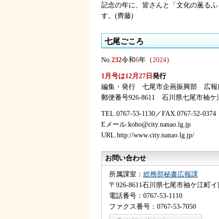
記念の年に、皆さんと「文化の薫るふ
す。(齊藤)
七尾ごころ
No.
232
令和
6
年（
2024
）
1月号は12月27日
発行
編集・発行
七
尾市企画振興部
広
報
郵便番号926-8611
石
川県七尾市袖ケ
TEL.0767-53-1130／FAX.0767-52-0374
Eメール.koho@city.nanao.lg.jp
URL.http://www.city.nanao.lg.jp/
お問い合わせ
所属課室：
総務部秘書広報課
〒926-8611石川県七尾市袖ケ江町イ
電話番号：0767-53-1110
ファクス番号：0767-53-7050