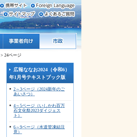
事業者向け
市政
> 24ページ
広報ななお2024（令和6）
年1月号テキストブック版
2～3ページ（2024新年のご
あいさつ）
4～5ページ（いしかわ百万
石文化祭2023ダイジェス
ト）
6～9ページ（水道管凍結注
意）