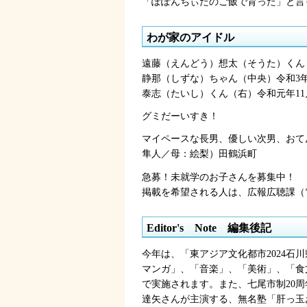
「ぽぽんちぃたのご飯で育った」と言
わが家のアイドル
遠藤（えんどう）想太（そうた）くん（
静那（しずな）ちゃん（中央）令和3年
泰志（たいし）くん（右）令和元年11
グミだーいすき！
マイペースな長男、優しい次男、おて
隼人／母：絵梨）田鶴浜町
急募！未就学のお子さんを募集中！
掲載を希望される人は、広報広聴課（電
Editor's
N
ote
編
集後記
今年は、「東アジア文化都市2024石
マンガ」、「音楽」、「美術」、「食
で実施されます。また、七尾市制20
達矢さんが主演する、無名塾「肝っ玉