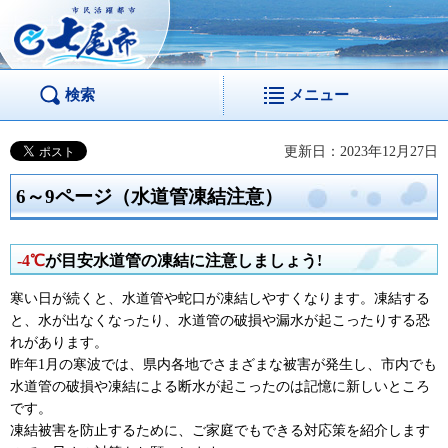
市民活躍都市 七尾
市
検索
メニュー
更新日：2023年12月27日
6～9ページ（水道管凍結注意）
-4℃
が目安水道管の凍結に注意しましょう!
寒い日が続くと、水道管や蛇口が凍結しやすくなります。凍結する
と、水が出なくなったり、水道管の破損や漏水が起こったりする恐
れがあります。
昨年1月の寒波では、県内各地でさまざまな被害が発生し、市内でも
水道管の破損や凍結による断水が起こったのは記憶に新しいところ
です。
凍結被害を防止するために、ご家庭でもできる対応策を紹介します