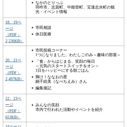
なかのとりっぷ
羽咋市、志賀町、中能登町、宝達志水町の観
光・イベント情報
18、19ペ
市民相談
ージ
休日医療
（PDF：
2,236KB）
市民投稿コーナー
1つになりました、わたしごのみ～趣味の部屋～
20、21ペ
「食」からはじまる、笑顔の毎日
～元気のスタートスイッチをオン～
ージ
1日をハッピーにする朝ごはん
（PDF：
輝け！ななおの星
2,497KB）
鍋千絵美（なべちえみ）さん
編集後記
22、23ペ
ージ
みんなの笑顔
市内で行われた活動やイベントを紹介
（PDF：
653KB）
24ページ