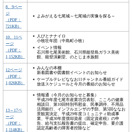
8、9ペー
ジ
よみがえる七尾城～七尾城の実像を探る～
（PDF：
721KB）
人びとナナイロ
10、11ペ
小牧壮年団（中島町小牧）
ージ
イベント情報
（PDF：
石川県七尾美術館、石川県能登島ガラス美術
1,152KB）
館、能登演劇堂、のとじま水族館
みんなの本棚
12ページ
新着図書や図書館イベントのお知らせ
（PDF：
ケーブルテレビななお11チャンネル番組ガイド
1,026KB）
放送スケジュールと今月の番組のお知らせ
情報通（今月のお知らせと募集）
平成29年度七尾市産業功労表彰、こころの健康
相談日、第10回特別弔慰金、民事調停、不用品
活用銀行、インフルエンザの予防、第5回ななお
13～17ペ
景観賞決定、平成29年度コミュニティ助成事
ージ
業、平成30年度償却資産（固定資産税）の申
告、給与支払報告書の提出、確定申告、要介護
（PDF：
認定高齢者の障害者控除など
1,114KB）