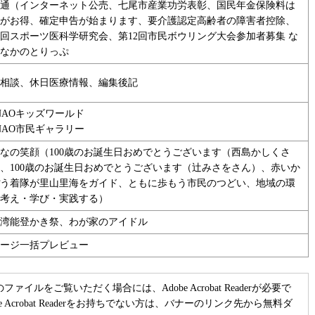
通（インターネット公売、七尾市産業功労表彰、国民年金保険料は
がお得、確定申告が始まります、要介護認定高齢者の障害者控除、
2回スポーツ医科学研究会、第12回市民ボウリング大会参加者募集 な
なかのとりっぷ
相談、休日医療情報、編集後記
NAOキッズワールド
NAO市民ギャラリー
なの笑顔（100歳のお誕生日おめでとうございます（西島かしくさ
、100歳のお誕生日おめでとうございます（辻みさをさん）、赤いか
う着隊が里山里海をガイド、ともに歩もう市民のつどい、地域の環
考え・学び・実践する）
湾能登かき祭、わが家のアイドル
ージ一括プレビュー
のファイルをご覧いただく場合には、Adobe Acrobat Readerが必要で
be Acrobat Readerをお持ちでない方は、バナーのリンク先から無料ダ