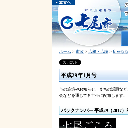
本文へスキ
ップしま
市民活躍都市 七尾市
す。
ホ
ホーム
>
市政
>
広報・広聴
>
広報な
平成29年1月号
市の施策やお知らせ、まちの話題など
会などを通じて各世帯に配布します。
バックナンバー 平成29（2017）