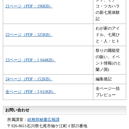
21ページ（PDF：196KB）
コ・ツカハラ
の新七尾体験
記
わが家のアイ
22ページ（PDF：325KB）
ドル、七尾ひ
と・人・ヒト
祭りの國能登
の賑い、イベ
23ページ（PDF：1,044KB）
ント情報(のと
蘭ノ国)
24ページ（PDF：152KB）
編集後記
全ページ一括
全ページ（PDF：3,611KB）
プレビュー
お問い合わせ
所属課室：
総務部秘書広報課
〒926-8611石川県七尾市袖ケ江町イ部25番地