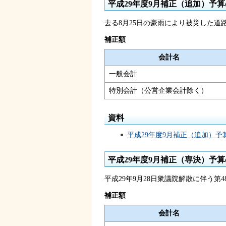
平成29年度9月補正（追加）予
去る8月25日の豪雨により被災した
補正額
会計名
一般会計
特別会計（公営企業会計除く）
資料
平成29年度9月補正（追加）予算
平成29年度9月補正（専決）予
平成29年9月28日衆議院解散に伴う
補正額
会計名