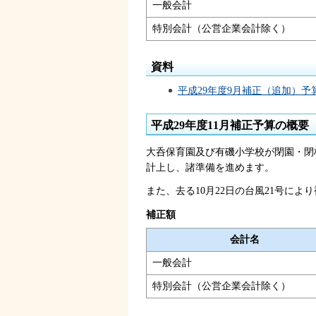
一般会計
特別会計（公営企業会計除く）
資料
平成29年度9月補正（追加）予算
平成29年度11月補正予算の概要
大呑保育園及び有磯小学校が閉園・閉
計上し、諸準備を進めます。
また、去る10月22日の台風21号に
補正額
会計名
一般会計
特別会計（公営企業会計除く）