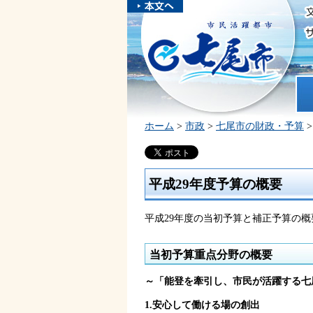
本文へスキ
ップしま
市民活躍都市 七尾市
す。
ホ
ホーム
>
市政
>
七尾市の財政・予算
平成29年度予算の概要
平成29年度の当初予算と補正予算の
当初予算重点分野の概要
～「能登を牽引し、市民が活躍する七
1.安心して働ける場の創出