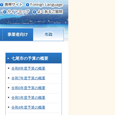
事業者向け
市政
七尾市の予算の概要
令和8年度予算の概要
令和7年度予算の概要
令和6年度予算の概要
令和5年度予算の概要
令和4年度予算の概要