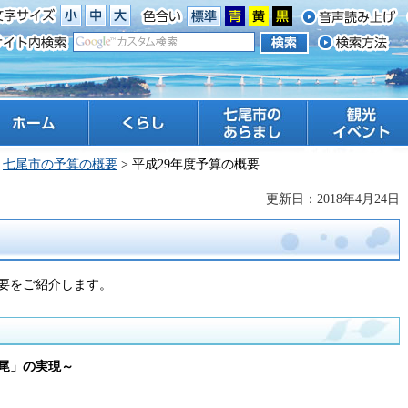
ーム
くらし
七尾市のあらまし
観光 イベント
>
七尾市の予算の概要
> 平成29年度予算の概要
更新日：2018年4月24日
概要をご紹介します。
尾」の実現～