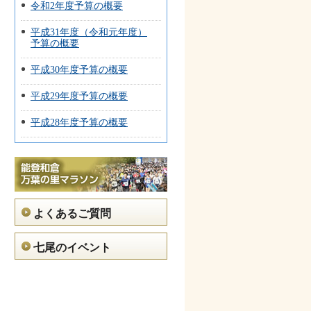
令和2年度予算の概要
平成31年度（令和元年度）
予算の概要
平成30年度予算の概要
平成29年度予算の概要
平成28年度予算の概要
よくあるご質問
七尾のイベント