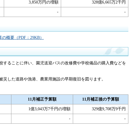
3,850万円の増額
328億6,665万2千円
-
-
の概要（PDF：29KB）
校することに伴い、園児送迎バスの改修費や学校備品の購入費などを
より被災した道路や漁港、農業用施設の早期復旧を図ります。
11月補正予算額
11月補正後の予算額
1億3,043万7千円の増額
329億9,708万9千円
-
-