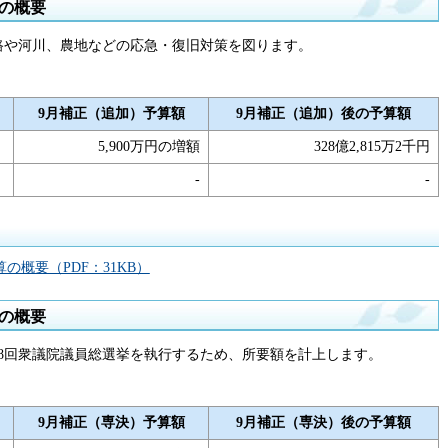
算の概要
道路や河川、農地などの応急・復旧対策を図ります。
9月補正（追加）予算額
9月補正（追加）後の予算額
5,900万円の増額
328億2,815万2千円
-
-
の概要（PDF：31KB）
算の概要
第48回衆議院議員総選挙を執行するため、所要額を計上します。
9月補正（専決）予算額
9月補正（専決）後の予算額