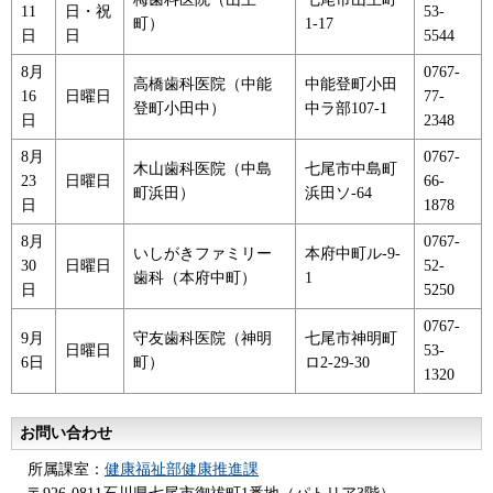
11
日・祝
53-
町）
1-17
日
日
5544
8月
0767-
高橋歯科医院（中能
中能登町小田
16
日曜日
77-
登町小田中）
中ラ部107-1
日
2348
8月
0767-
木山歯科医院（中島
七尾市中島町
23
日曜日
66-
町浜田）
浜田ソ-64
日
1878
8月
0767-
いしがきファミリー
本府中町ル-9-
30
日曜日
52-
歯科（本府中町）
1
日
5250
0767-
9月
守友歯科医院（神明
七尾市神明町
日曜日
53-
6日
町）
ロ2-29-30
1320
お問い合わせ
所属課室：
健康福祉部健康推進課