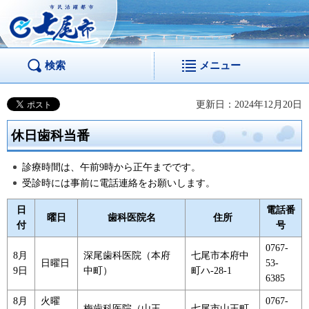
市民活躍都市 七尾
市
検索
メニュー
更新日：2024年12月20日
休日歯科当番
診療時間は、午前9時から正午までです。
受診時には事前に電話連絡をお願いします。
日
電話番
曜日
歯科医院名
住所
付
号
0767-
8月
深尾歯科医院（本府
七尾市本府中
日曜日
53-
9日
中町）
町ハ-28-1
6385
8月
火曜
0767-
梅歯科医院（山王
七尾市山王町