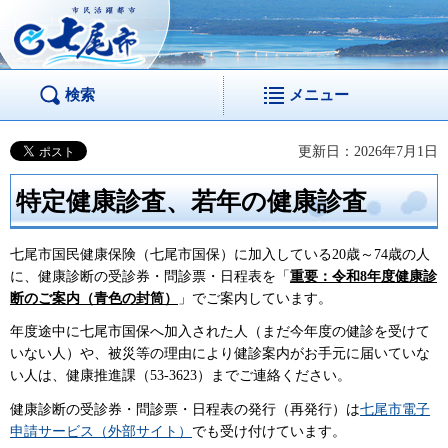
市民活躍都市 七尾
市
検索
メニュー
更新日：2026年7月1日
特定健康診査、若年の健康診査
七尾市国民健康保険（七尾市国保）に加入している20歳～74歳の人
に、健康診断の受診券・問診票・日程表を「
重要：令和8年度健康診
断のご案内（青色の封筒）
」でご案内しています。
年度途中に七尾市国保へ加入された人（まだ今年度の健診を受けて
いない人）や、被災等の理由により健診案内がお手元に届いていな
い人は、健康推進課（53-3623）までご連絡ください。
健康診断の受診券・問診票・日程表の発行（再発行）は
七尾市電子
申請サービス（外部サイト）
でも受け付けています。