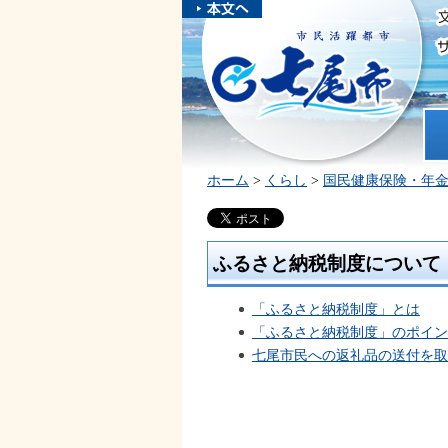
本文へスキ
ップしま
市民活躍都市 七尾市
す。
ホ
ホーム
>
くらし
>
国民健康保険・年
ふるさと納税制度について
「ふるさと納税制度」とは
「ふるさと納税制度」のポイン
七尾市民への返礼品の送付を取