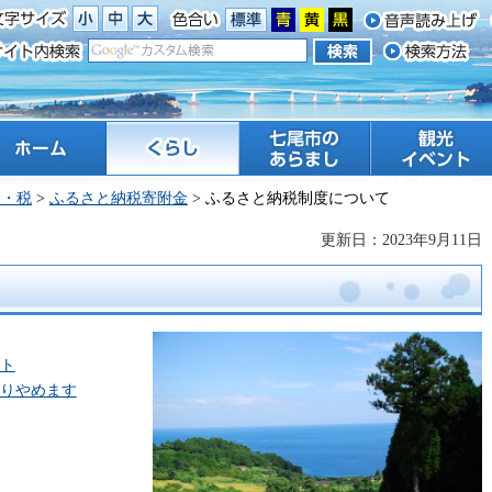
ーム
くらし
七尾市のあらまし
観光 イベント
金・税
>
ふるさと納税寄附金
> ふるさと納税制度について
更新日：2023年9月11日
ト
りやめます