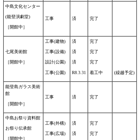
中島文化センター
(能登演劇堂)
工事
済
完了
［開館中］
工事(建物)
済
完了
七尾美術館
工事(設備)
済
完了
［開館中］
設計(公園)
済
完了
工事(公園)
R8.3.31
着工中
(繰越予定)
能登島ガラス美術
館
工事
済
完了
［開館中］
中島お祭り資料館
工事(外構)
済
完了
お祭り伝承館
工事(広場)
済
完了
［開館中］