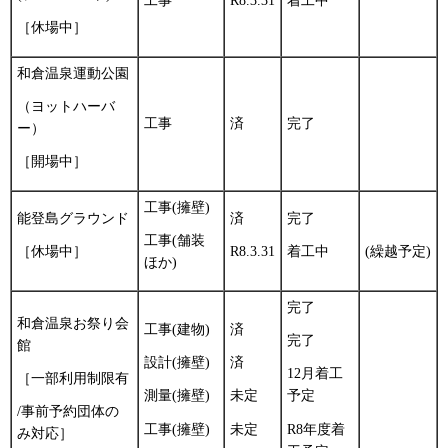
工事
R8.3.31
着工中
［休場中］
和倉温泉運動公園
（ヨットハーバ
工事
済
完了
ー）
［開場中］
工事(擁壁)
能登島グラウンド
済
完了
工事(舗装
［休場中］
R8.3.31
着工中
(繰越予定)
ほか)
完了
和倉温泉お祭り会
工事(建物)
済
完了
館
設計(擁壁)
済
12月着工
［一部利用制限有
測量(擁壁)
未定
予定
/事前予約団体の
工事(擁壁)
未定
R8年度着
み対応］