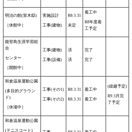
着工中
明治の館(室木邸)
実施設計
R8.3.31
R8年度着
［休館中］
工事(建物)
未定
工予定
能登島生涯学習総
合
工事(建物)
済
完了
センター
工事(設備)
済
完了
［開館中］
和倉温泉運動公園
(繰越予定)
工事(その1)
R8.3.31
着工中
(多目的グラウン
R9.3月完
ド)
工事(その2)
R8.3.31
着工中
了予定
［休場中］
和倉温泉運動公園
(テニスコート)