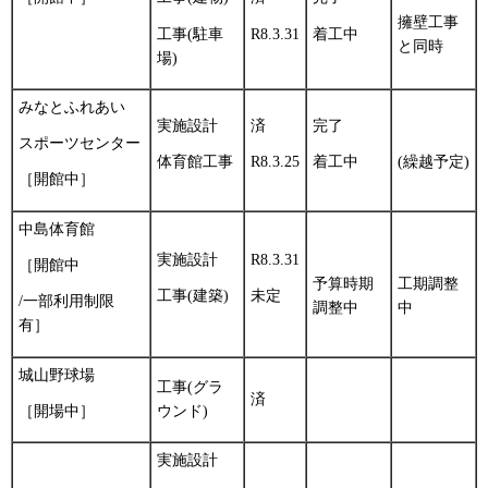
擁壁工事
工事(駐車
R8.3.31
着工中
と同時
場)
みなとふれあい
実施設計
済
完了
スポーツセンター
体育館工事
R8.3.25
着工中
(繰越予定)
［開館中］
中島体育館
実施設計
R8.3.31
［開館中
予算時期
工期調整
工事(建築)
未定
/一部利用制限
調整中
中
有］
城山野球場
工事(グラ
済
ウンド)
［開場中］
実施設計