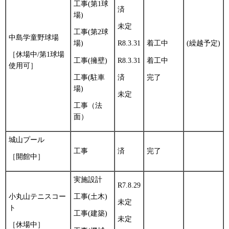
工事(第1球
済
場)
未定
工事(第2球
中島学童野球場
場)
R8.3.31
着工中
(繰越予定)
［休場中/第1球場
工事(擁壁)
R8.3.31
着工中
使用可］
工事(駐車
済
完了
場)
未定
工事（法
面）
城山プール
工事
済
完了
［開館中］
実施設計
R7.8.29
小丸山テニスコー
工事(土木)
未定
ト
工事(建築)
未定
［休場中］