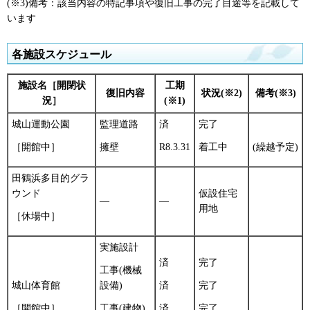
(※3)備考：該当内容の特記事項や復旧工事の完了目途等を記載して
います
各施設スケジュール
施設名［開閉状
工期
復旧内容
状況(※2)
備考(※3)
況］
(※1)
城山運動公園
監理道路
済
完了
［開館中］
擁壁
R8.3.31
着工中
(繰越予定)
田鶴浜多目的グラ
ウンド
仮設住宅
―
―
用地
［休場中］
実施設計
済
完了
工事(機械
城山体育館
設備)
済
完了
［開館中］
工事(建物)
済
完了