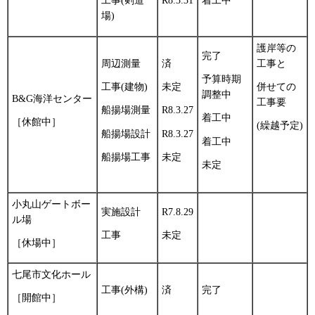
工事(剣道
R8.3.31
着工中
場)
護岸等の
完了
周辺測量
済
工事と
予算時期
工事(建物)
未定
併せての
調整中
B&G海洋センター
工事要
船揚場測量
R8.3.27
着工中
［休館中］
(繰越予定)
船揚場設計
R8.3.27
着工中
船揚場工事
未定
未定
小丸山ゲートボー
実施設計
R7.8.29
ル場
工事
未定
［休場中］
七尾市文化ホール
工事(外構)
済
完了
［開館中］