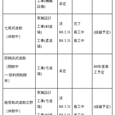
工事(機械
未定
設備)
実施設計
済
完了
工事(剣道
七尾武道館
場)
R8.3.31
着工中
(繰越予定)
［休館中］
工事(柔道
R8.3.31
着工中
場)
田鶴浜武道館
R8年度着
［開館中
工事(弓道
未定
工予定
場)
/一部利用制限
有］
実施設計
済
工事(弓道
能登島武道館立野
場)
R8.3.31
着工中
(繰越予定)
［休館中］