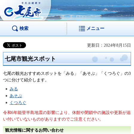
市民活躍都市 七尾
市
検索
メニュー
更新日：2024年8月15日
七尾市観光スポット
七尾の観光おすすめスポットを「みる」「あそぶ」「くつろぐ」の3
つに分けて紹介します。
みる
あそぶ
くつろぐ
令和6年能登半島地震の影響により、休館や閉鎖中の施設や更新が追
い付いていないものがありますのでご注意ください。
観光情報に関するお問い合わせ