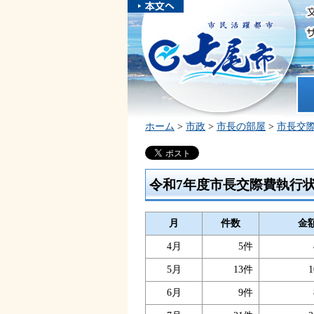
本文へスキ
ップしま
市民活躍都市 七尾市
す。
ホ
ホーム
>
市政
>
市長の部屋
>
市長交
令和7年度市長交際費執行
月
件数
金
4月
5件
5月
13件
1
6月
9件