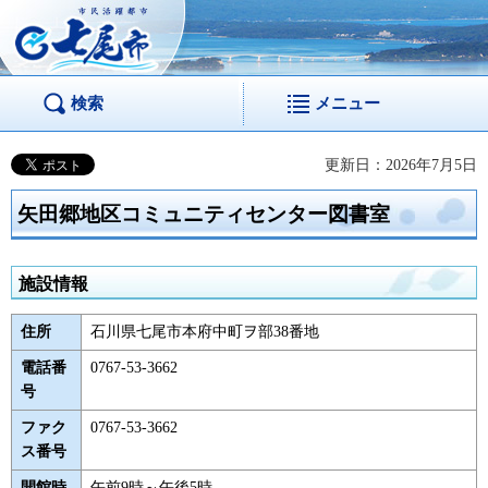
市民活躍都市 七尾
市
検索
メニュー
更新日：2026年7月5日
矢田郷地区コミュニティセンター図書室
施設情報
住所
石川県七尾市本府中町ヲ部38番地
電話番
0767-53-3662
号
ファク
0767-53-3662
ス番号
開館時
午前9時～午後5時