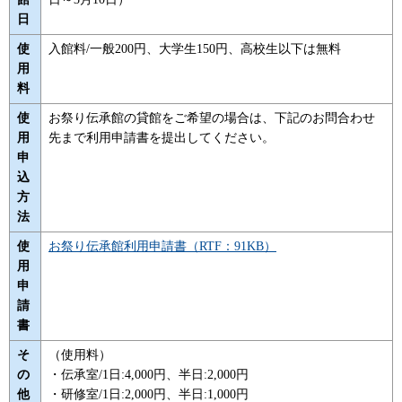
日
使
入館料/一般200円、大学生150円、高校生以下は無料
用
料
使
お祭り伝承館の貸館をご希望の場合は、下記のお問合わせ
用
先まで利用申請書を提出してください。
申
込
方
法
使
お祭り伝承館利用申請書（RTF：91KB）
用
申
請
書
そ
（使用料）
の
・伝承室/1日:4,000円、半日:2,000円
他
・研修室/1日:2,000円、半日:1,000円