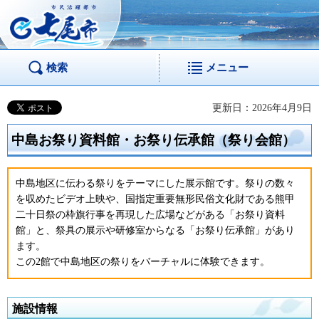
市民活躍都市 七尾
市
検索
メニュー
更新日：2026年4月9日
中島お祭り資料館・お祭り伝承館（祭り会館）
中島地区に伝わる祭りをテーマにした展示館です。祭りの数々
を収めたビデオ上映や、国指定重要無形民俗文化財である熊甲
二十日祭の枠旗行事を再現した広場などがある「お祭り資料
館」と、祭具の展示や研修室からなる「お祭り伝承館」があり
ます。
この2館で中島地区の祭りをバーチャルに体験できます。
施設情報