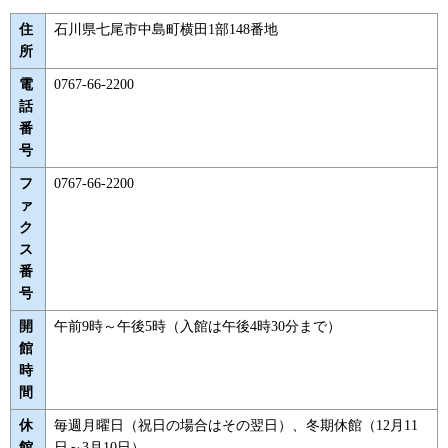
住
石川県七尾市中島町横田1部148番地
所
電
0767-66-2200
話
番
号
フ
0767-66-2200
ァ
ク
ス
番
号
開
午前9時～午後5時（入館は午後4時30分まで）
館
時
間
休
毎週月曜日（祝日の場合はその翌日）、冬期休館（12月11
館
日～3月10日）