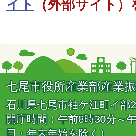
イト
（外部サイト）
七尾市役所産業部産業
石川県七尾市袖ケ江町イ部25番
開庁時間：午前8時30分～
日・年末年始を除く）