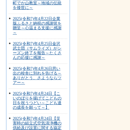
町でか山教室～地域の伝統
を後世に～
2025(令和7)年4月22日企業
版ふるさと納税の感謝状を
贈呈～心温まる支援に感謝
～
2025(令和7)年4月25日金沢
武士団（サムライズ）がシ
ーズン終了を報告～たくさ
んの応援に感謝～
2025(令和7)年4月26日思い
出の校舎に別れを告げる～
ありがとう、さようならツ
アー～
2025(令和7)年4月24日【こ
いのぼりを揚げてこどもの
日を祝うつどい～こども達
の成長を願って～】
2025(令和7)年4月24日【災
害時の組立式空気清浄機の
供給及び設置に関する協定