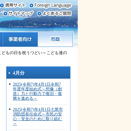
事業者向け
市政
揚げてこどもの日を祝うつどい～こども達の
4月分
2025(令和7)年4月1日令和7
年度年度始め式～想像（創
造）力と行動力で復旧・復
興を進める～
2025(令和7)年4月1日七尾市
消防団長任命式～市民の安
心・安全のために取り組む
～