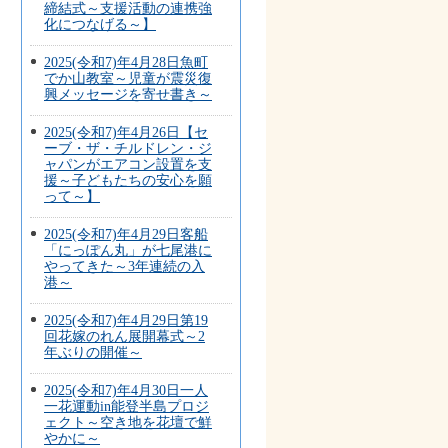
締結式～支援活動の連携強
化につなげる～】
2025(令和7)年4月28日魚町
でか山教室～児童が震災復
興メッセージを寄せ書き～
2025(令和7)年4月26日【セ
ーブ・ザ・チルドレン・ジ
ャパンがエアコン設置を支
援～子どもたちの安心を願
って～】
2025(令和7)年4月29日客船
「にっぽん丸」が七尾港に
やってきた～3年連続の入
港～
2025(令和7)年4月29日第19
回花嫁のれん展開幕式～2
年ぶりの開催～
2025(令和7)年4月30日一人
一花運動in能登半島プロジ
ェクト～空き地を花壇で鮮
やかに～