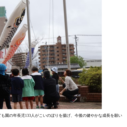
ども園の年長児133人がこいのぼりを揚げ、今後の健やかな成長を願い