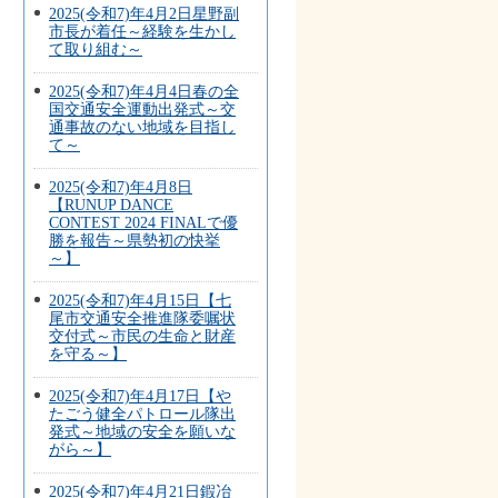
2025(令和7)年4月2日星野副
市長が着任～経験を生かし
て取り組む～
2025(令和7)年4月4日春の全
国交通安全運動出発式～交
通事故のない地域を目指し
て～
2025(令和7)年4月8日
【RUNUP DANCE
CONTEST 2024 FINALで優
勝を報告～県勢初の快挙
～】
2025(令和7)年4月15日【七
尾市交通安全推進隊委嘱状
交付式～市民の生命と財産
を守る～】
2025(令和7)年4月17日【や
たごう健全パトロール隊出
発式～地域の安全を願いな
がら～】
2025(令和7)年4月21日鍜冶