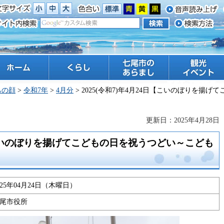
ーム
くらし
七尾市のあらまし
観光 イベント
ちの顔
>
令和7年
>
4月分
> 2025(令和7)年4月24日【こいのぼりを
更新日：2025年4月28日
日【こいのぼりを揚げてこどもの日を祝うつどい～こども
025年04月24日（木曜日）
尾市役所