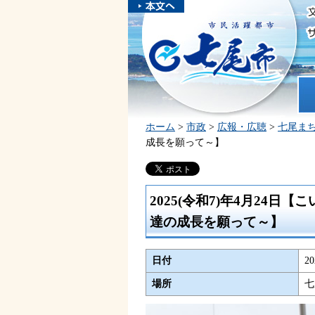
本文へスキ
ップしま
市民活躍都市 七尾市
す。
ホ
ホーム
>
市政
>
広報・広聴
>
七尾ま
成長を願って～】
2025(令和7)年4月24
達の成長を願って～】
日付
2
場所
七