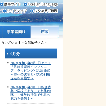
事業者向け
市政
おめでとうございます～久保敏子さん～
9月分
2023(令和5)年9月1日アニメ
「君は放課後インソムニ
ア」ラッピングバス出発式
～市への誘客とバスの利用
促進を目指す～
2023(令和5)年9月1日能登香
島中学校「ようこそ七尾PR
隊」～修学旅行先で七尾の
魅力を発信！～