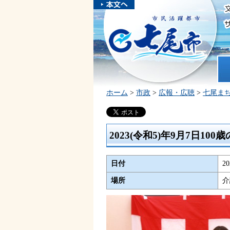
本文へスキ
ップしま
市民活躍都市 七尾市
す。
ホ
ホーム
>
市政
>
広報・広聴
>
七尾ま
2023(令和5)年9月7日
日付
2
場所
介