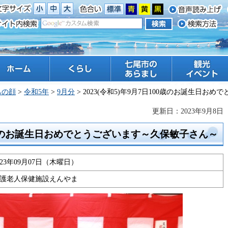
ーム
くらし
七尾市のあらまし
観光 イベント
ちの顔
>
令和5年
>
9月分
> 2023(令和5)年9月7日100歳のお誕生日
更新日：2023年9月8日
100歳のお誕生日おめでとうございます～久保敏子さん～
023年09月07日（木曜日）
護老人保健施設えんやま