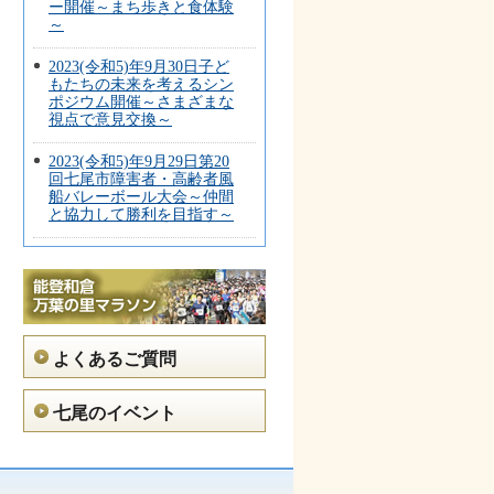
ー開催～まち歩きと食体験
～
2023(令和5)年9月30日子ど
もたちの未来を考えるシン
ポジウム開催～さまざまな
視点で意見交換～
2023(令和5)年9月29日第20
回七尾市障害者・高齢者風
船バレーボール大会～仲間
と協力して勝利を目指す～
よくあるご質問
七尾のイベント