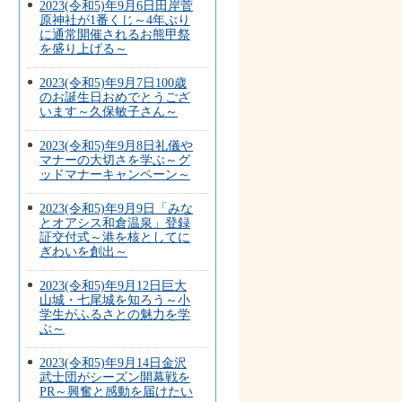
2023(令和5)年9月6日田岸菅
原神社が1番くじ～4年ぶり
に通常開催されるお熊甲祭
を盛り上げる～
2023(令和5)年9月7日100歳
のお誕生日おめでとうござ
います～久保敏子さん～
2023(令和5)年9月8日礼儀や
マナーの大切さを学ぶ～グ
ッドマナーキャンペーン～
2023(令和5)年9月9日「みな
とオアシス和倉温泉」登録
証交付式～港を核としてに
ぎわいを創出～
2023(令和5)年9月12日巨大
山城・七尾城を知ろう～小
学生がふるさとの魅力を学
ぶ～
2023(令和5)年9月14日金沢
武士団がシーズン開幕戦を
PR～興奮と感動を届けたい