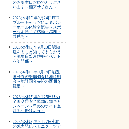
のお誕生日おめでとうござ
います～楠アサ子さん～
2023(令和5)年9月24日PFU
ブルーキャッツによるバレ
ーボール体験交流会～スポ
ーツを通じて感動・感謝・
共感を～
2023(令和5)年9月23日認知
症をもっと知ってもらおう
～認知症普及啓発イベント
を初開催～
2023(令和5)年9月24日能登
国分寺跡発掘調査現地説明
会～能登国分寺跡の西側を
確定～
2023(令和5)年9月25日秋の
全国交通安全運動街頭キャ
ンペーン～早めのライト点
灯を心掛けよう～
2023(令和5)年9月27日七尾
の魅力発信へモニターツア