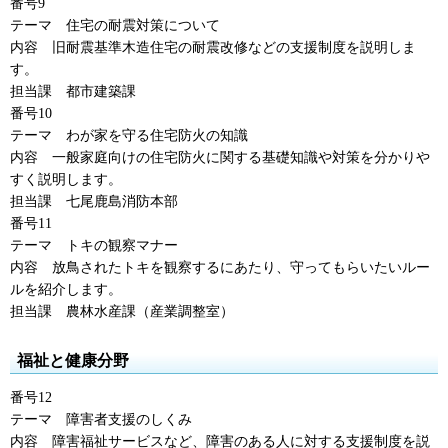
番号9
テーマ
住宅
の耐震対策について
内容
旧耐震基準
木造住宅の耐震改修などの支援制度を説明しま
す。
担当課
都市建築課
番号10
テーマ
わが家
を守る住宅防火の知識
内容
一般
家庭向けの住宅防火に関する基礎知識や対策を分かりや
すく説明します。
担当課
七尾鹿島消防本部
番号11
テーマ
トキ
の観察マナー
内容
放鳥
されたトキを観察するにあたり、守ってもらいたいルー
ルを紹介します。
担当課
農林
水産課（産業調整室）
福祉と健康分野
番号12
テーマ
障害者
支援のしくみ
内容
障害福祉
サービスなど、障害のある人に対する支援制度を説