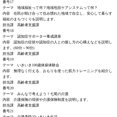
番号17
テーマ
地域福祉
って何？地域包括ケアシステムって何？
内容
住民
が助け合って住み慣れた地域で自立し、安心して暮らす
福祉のまちづくりを説明します。
担当課
高齢者支援課
番号18
テーマ
認知症
サポーター養成講座
内容
認知症
の症状や認知症の人との接し方の心構えなどを説明し
ます。(60分～90分)
担当課
高齢者支援課
番号19
テーマ
いきいき
100歳体操体験会
内容
無理なく行える
、おもりを使った筋力トレーニングを紹介し
ます。
担当課
高齢者支援課
番号20
テーマ
みんな
で考えよう！七尾の介護
内容
介護保険
の現状や介護保険制度を説明します。
担当課
高齢者支援課
番号21
テーマ
介護予防
でいきいき生活