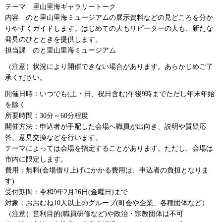
テーマ
里山
里海ギャラリートーク
内容
のと
里山里海ミュージアムの展示資料などの見どころを分か
りやすくガイドします。はじめての人もリピーターの人も、新たな
発見のひとときを提供します。
担当課
のと里山里海
ミュージアム
（注意）状況により開催できない場合があります。あらかじめご了
承ください。
開催日時：いつでも(土・日、祝日含む)午後9時までただし年末年始
を除く
所要時間：30分～60分程度
開催方法：申込者が手配した会場へ職員が出向き、説明や質疑応
答、意見交換などを行います。
テーマによっては会場を指定することがあります。ただし、会場は
市内に限定します。
費用：無料(会場借り上げにかかる費用は、申込者の負担となりま
す)
受付期間：令和9年2月26日(金曜日)まで
対象：おおむね10人以上のグループ(町会や企業、各種団体など）
（注意）営利目的(職員研修など)や政治・宗教団体は不可