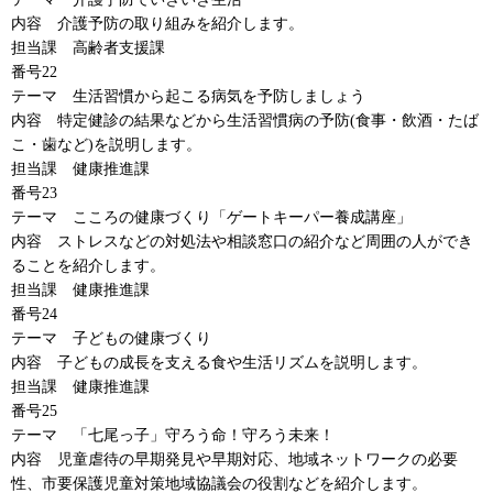
内容
介護予防
の取り組みを紹介します。
担当課
高齢者支援課
番号22
テーマ
生活習慣
から起こる病気を予防しましょう
内容
特定健診
の結果などから生活習慣病の予防(食事・飲酒・たば
こ・歯など)を説明します。
担当課
健康推進課
番号23
テーマ
こころ
の健康づくり「ゲートキーパー養成講座」
内容
ストレス
などの対処法や相談窓口の紹介など周囲の人ができ
ることを紹介します。
担当課
健康推進
課
番号24
テーマ
子ども
の健康づくり
内容
子ども
の成長を支える食や生活リズムを説明します。
担当課
健康推進課
番号25
テーマ
「七尾っ子」
守ろう命！守ろう未来！
内容
児童虐待
の早期発見や早期対応、地域ネットワークの必要
性、市要保護児童対策地域協議会の役割などを紹介します。