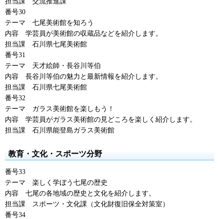
担当課
交流
推進課
番号30
テーマ
七尾
美術館を知ろう
内容
学芸員
が美術館の収蔵品などを紹介します。
担当課
石川県
七尾美術館
番号31
テーマ
天才
絵師・長谷川等伯
内容
長谷川
等伯の魅力と最新情報を紹介します。
担当課
石川県
七尾美術館
番号32
テーマ
ガラス
美術館を楽しもう！
内容
学芸員
がガラス美術館の見どころを楽しく紹介します。
担当課
石川県
能登島ガラス美術館
教育・文化・スポーツ分野
番号33
テーマ
楽しく
学ぼう七尾の歴史
内容
七尾
の各地域の歴史と文化を紹介します。
担当課
スポーツ
・文化課（文化財復旧保全対策室）
番号34