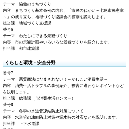
テーマ
協働
のまちづくり
内容
まちづくり
基本条例の内容、「市民のねがい～七尾市民憲章
～」の成り立ち、地域づくり協議会の役割を説明します。
担当課
地域づくり支援課
番号6
テーマ
わたし
にできる景観づくり
内容
市の景観
計画やいろいろな景観づくりを紹介します。
担当課
都市建築課
くらしと環境・安全分野
番号7
テーマ
悪質商法
にだまされない！～かしこい消費生活～
内容
消費生活
トラブルの事例紹介、被害に遭わないポイントなど
を説明します。
担当課
総務課
（市消費生活センター）
番号8
テーマ
冬季
の水道管凍結防止対策について
内容
水道管
の凍結防止対策や漏水時の対応などを説明します。
担当課
上下水道課