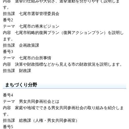
内容
選挙の仕組み
や大切さ、選挙運動を分かりやすく説明しま
す。
担当課
七尾市
選挙管理委員会
番号2
テーマ
七尾市
の将来ビジョン
内容
七尾市
戦略的復興プラン（復興アクションプラン）を説明し
ます。
担当課
企画政策課
番号3
テーマ
七尾市の
台所事情
内容
決算
や財政指標などから見える市の財政状況を説明します。
担当課
財政課
まちづくり分野
番号4
テーマ
男女共同参画社会
とは
内容
家庭
や地域でできる男女共同参画社会の取り組みを紹介しま
す。
担当課
総務課
（人権・男女共同参画室）
番号5