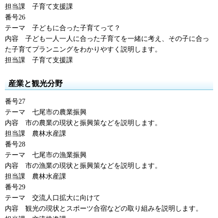
担当課
子育て支援課
番号26
テーマ
子ども
に合った子育てって？
内容
子ども
一人一人に合った子育てを一緒に考え、その子に合っ
た子育てプランニングをわかりやすく説明します。
担当課
子育て支援課
産業と観光分野
番号27
テーマ
七尾市
の農業振興
内容
市の農業
の現状と振興策などを説明します。
担当課
農林水産課
番号28
テーマ
七尾市
の漁業振興
内容
市の漁業
の現状と振興策などを説明します。
担当課
農林水産課
番号29
テーマ
交流
人口拡大に向けて
内容
観光
の現状とスポーツ合宿などの取り組みを説明します。