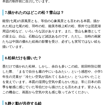
本図の制作前に自刃しています。
7.描かれたのはどこの松？雪山は？
能登(七尾)の原風景とも、等伯の心象風景とも言われる本図。描か
れた松は七尾の松、羽咋の松、能美市根上町の松、県外では琵琶湖
周辺の松など、いろいろな説があります。また、雪山も象徴として
の富士山、白山、石動山など諸説あるのです。ただし、当時の画家
たちは中国の優れた絵画の影響を受け、必ずしも実写ではない絵も
描いています。
8.松林だけを描いた？
墨だけで描かれた松林。しかし、余白も多いこの絵。前回特別公開
した際、「まるで自分も霧の中にいるみたい」という感想や、小学5
年生の児童が「冷たい空気が流れてくるみたい」とつぶやいたこと
を覚えています。本図の湿潤な空気や柔らかい光は、常に日本の四
季を敏感に感じていた等伯だから描けたとも言われます。皆さんも
この機会に、画面から空気や光も感じ取ってみてください。
9.静と動が共存する絵