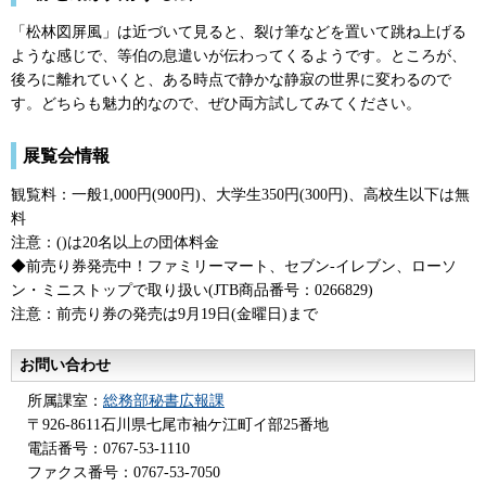
「松林図屏風」は近づいて見ると、裂け筆などを置いて跳ね上げる
ような感じで、等伯の息遣いが伝わってくるようです。ところが、
後ろに離れていくと、ある時点で静かな静寂の世界に変わるので
す。どちらも魅力的なので、ぜひ両方試してみてください。
展覧会情報
観覧料：一般1,000円(900円)、大学生350円(300円)、高校生以下は無
料
注意：()は20名以上の団体料金
◆前売り券発売中！ファミリーマート、セブン-イレブン、ローソ
ン・ミニストップで取り扱い(JTB商品番号：0266829)
注意：前売り券の発売は9月19日(金曜日)まで
お問い合わせ
所属課室：
総務部秘書広報課
〒926-8611石川県七尾市袖ケ江町イ部25番地
電話番号：0767-53-1110
ファクス番号：0767-53-7050