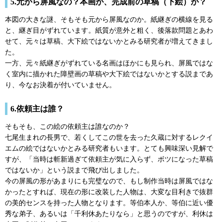
5.元から屏風なの？本画か、完成前の草稿（下絵）か？
本図の大きな謎、そもそも元から屏風なのか。紙継ぎの横線を見る
と、継ぎ目がずれています。紙質が意外と粗く、後落款問題とあわ
せて、元々は草稿、大下絵ではないかとみる研究者が増えてきまし
た。
一方、元々紙継ぎがずれている名画はほかにも見られ、屏風ではな
く室内に描かれた障壁画の草稿や大下絵ではないかとする説まであ
り、今なお決着が付いていません。
6.依頼主は誰？
そもそも、この絵の依頼主は誰なのか？
七尾生まれの長男で、若くしてこの世を去った久蔵に対するレクイ
エムの絵ではないかとみる研究者もいます。とても興味深い見解で
すが、「当時は斬新過ぎて依頼主が気に入らず、ボツになった草稿
ではないか」という説まで飛び出しました。
今の屏風の形があまりにも完璧なので、もし制作当時は屏風ではな
かったとすれば、現在の形に改装した人物は、大変な目利きで抜群
の美的センスを持った人物となります。等伯本人か、等伯に近い優
秀な弟子、あるいは「千利休あたりなら」と思うのですが、利休は