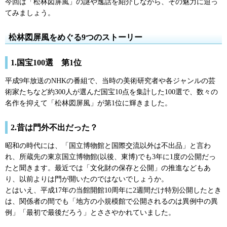
今回は「松林図屏風」の謎や逸話を紹介しながら、その魅力に迫っ
てみましょう。
松林図屏風をめぐる9つのストーリー
1.国宝100選
第1位
平成9年放送のNHKの番組で、当時の美術研究者や各ジャンルの芸
術家たちなど約300人が選んだ国宝10点を集計した100選で、数々の
名作を抑えて「松林図屏風」が第1位に輝きました。
2.昔は門外不出だった？
昭和の時代には、「国立博物館と国際交流以外は不出品」と言わ
れ、所蔵先の東京国立博物館(以後、東博)でも3年に1度の公開だっ
たと聞きます。最近では「文化財の保存と公開」の推進などもあ
り、以前よりは門が開いたのではないでしょうか。
とはいえ、平成17年の当館開館10周年に2週間だけ特別公開したとき
は、関係者の間でも「地方の小規模館で公開されるのは異例中の異
例」「最初で最後だろう」とささやかれていました。