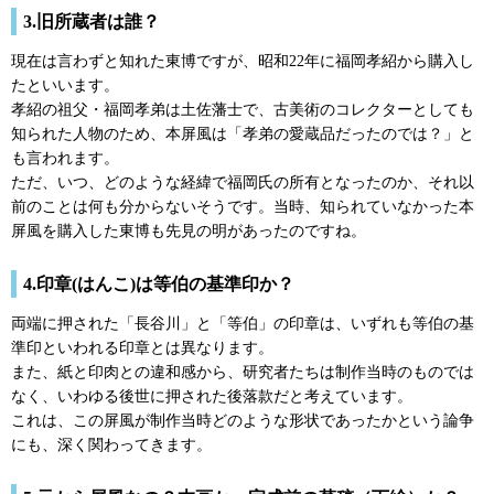
3.旧所蔵者は誰？
現在は言わずと知れた東博ですが、昭和22年に福岡孝紹から購入し
たといいます。
孝紹の祖父・福岡孝弟は土佐藩士で、古美術のコレクターとしても
知られた人物のため、本屏風は「孝弟の愛蔵品だったのでは？」と
も言われます。
ただ、いつ、どのような経緯で福岡氏の所有となったのか、それ以
前のことは何も分からないそうです。当時、知られていなかった本
屏風を購入した東博も先見の明があったのですね。
4.印章(はんこ)は等伯の基準印か？
両端に押された「長谷川」と「等伯」の印章は、いずれも等伯の基
準印といわれる印章とは異なります。
また、紙と印肉との違和感から、研究者たちは制作当時のものでは
なく、いわゆる後世に押された後落款だと考えています。
これは、この屏風が制作当時どのような形状であったかという論争
にも、深く関わってきます。