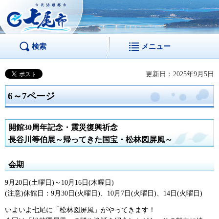
市民活躍都市 七尾
市
検索
メニュー
更新日：2025年9月5日
6～7ページ
開館30周年記念・震災復興祈念
長谷川等伯展～帰ってきた国宝・松林図屏風～
会期
9月20日(土曜日)～10月16日(木曜日)
(注意)休館日：9月30日(火曜日)、10月7日(火曜日)、14日(火曜日)
いよいよ七尾に「松林図屏風」がやってきます！