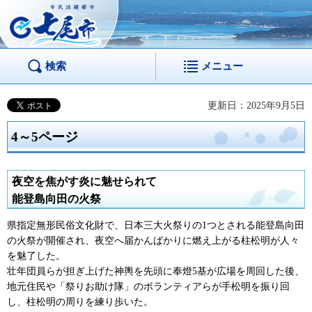
市民活躍都市 七尾
市
検索
メニュー
更新日：2025年9月5日
4～5ページ
夜空を焦がす炎に魅せられて
能登島向田の火祭
県指定無形民俗文化財で、日本三大火祭りの1つとされる能登島向田
の火祭が開催され、夜空へ届かんばかりに燃え上がる柱松明が人々
を魅了した。
壮年団員らが担ぎ上げた神輿を先頭に奉燈5基が広場を周回した後、
地元住民や「祭りお助け隊」のボランティアらが手松明を振り回
し、柱松明の周りを練り歩いた。