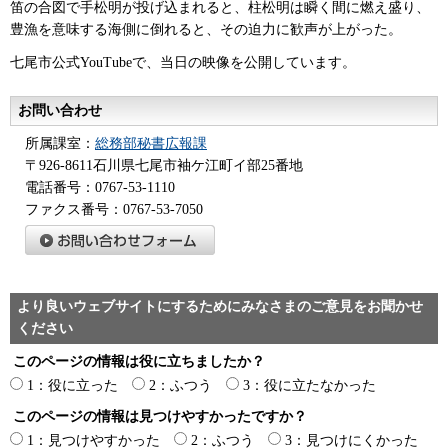
笛の合図で手松明が投げ込まれると、柱松明は瞬く間に燃え盛り、
豊漁を意味する海側に倒れると、その迫力に歓声が上がった。
七尾市公式YouTubeで、当日の映像を公開しています。
お問い合わせ
所属課室：
総務部秘書広報課
〒926-8611石川県七尾市袖ケ江町イ部25番地
電話番号：0767-53-1110
ファクス番号：0767-53-7050
より良いウェブサイトにするためにみなさまのご意見をお聞かせ
ください
このページの情報は役に立ちましたか？
1：役に立った
2：ふつう
3：役に立たなかった
このページの情報は見つけやすかったですか？
1：見つけやすかった
2：ふつう
3：見つけにくかった