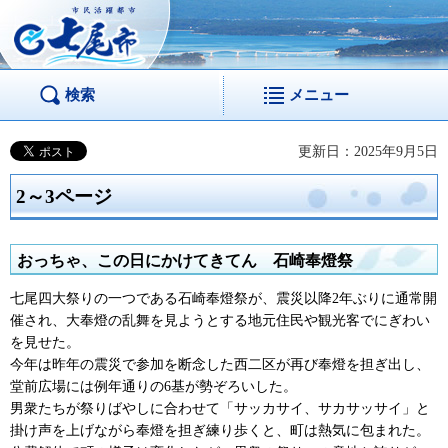
市民活躍都市 七尾
市
検索
メニュー
更新日：2025年9月5日
2～3ページ
おっちゃ、この日にかけてきてん
石崎
奉燈祭
七尾四大祭りの一つである石崎奉燈祭が、震災以降2年ぶりに通常開
催され、大奉燈の乱舞を見ようとする地元住民や観光客でにぎわい
を見せた。
今年は昨年の震災で参加を断念した西二区が再び奉燈を担ぎ出し、
堂前広場には例年通りの6基が勢ぞろいした。
男衆たちが祭りばやしに合わせて「サッカサイ、サカサッサイ」と
掛け声を上げながら奉燈を担ぎ練り歩くと、町は熱気に包まれた。