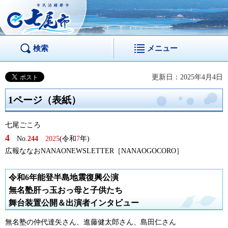
市民活躍都市 七尾
市
検索
メニュー
更新日：2025年4月4日
1ページ（表紙）
七尾ごころ
4
No.
244
2025
(令和
7
年)
広報ななおNANAONEWSLETTER［NANAOGOCORO］
令和6年能登半島地震復興公演
無名塾肝っ玉おっ母と子供たち
舞台装置公開＆出演者インタビュー
無名塾の仲代達矢さん、進藤健太郎さん、島田仁さん