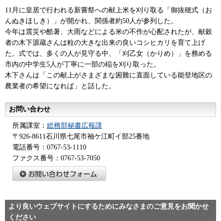
11月に皇居で行われる新嘗祭への献上米を刈り取る「御抜穂式（お
んぬきほしき）」が開かれ、関係者約50人が参列した。
今年は震災や酷暑、大雨などによる米の不作が心配されたが、献穀
者の木下源蔵さんは粒の大きな出来の良いコシヒカリを育て上げ
た。式では、多くの人が見守る中、「刈乙女（かりめ）」を務める
市内の中学生5人が丁寧に一部の稲を刈り取った。
木下さんは「この献上がさまざまな困難に直面している能登地区の
農業者の希望になれば」と話した。
お問い合わせ
所属課室：
総務部秘書広報課
〒926-8611石川県七尾市袖ケ江町イ部25番地
電話番号：0767-53-1110
ファクス番号：0767-53-7050
より良いウェブサイトにするためにみなさまのご意見をお聞かせ
ください