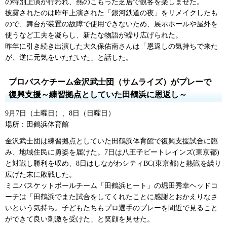
の特別上演が行われ、熱のこもった芝居で観客を楽しませた。
披露されたのは昨年上演された「銀河鉄道の夜」をリメイクしたも
ので、舞台が装置の故障で使用できないため、展示ホールや屋外を
使うなど工夫を凝らし、新たな物語が繰り広げられた。
昨年に引き続き出演した大久保佑南さんは「恩返しの気持ちで来た
が、逆に元気をいただいた」と話した。
プロバスケチーム金沢武士団（サムライズ）がプレーで
復興支援～練習拠点としていた田鶴浜に恩返し～
9月7日（土曜日）、8日（日曜日）
場所：田鶴浜体育館
金沢武士団は練習拠点としていた田鶴浜体育館で復興支援試合に臨
み、地域住民に勇姿を届けた。7日は八王子ビートレインズ(東京都)
と対戦し勝利を収め、8日はしながわシティBC(東京都)と熱戦を繰り
広げた末に敗戦した。
ミニバスケットボールチーム「田鶴浜ヒート」の堀田秀幸ヘッドコ
ーチは「田鶴浜でまた試合をしてくれたことに感謝とおかえりなさ
いという気持ち。子どもたちもプロ選手のプレーを間近で見ること
ができて良い刺激を受けた」と笑顔を見せた。