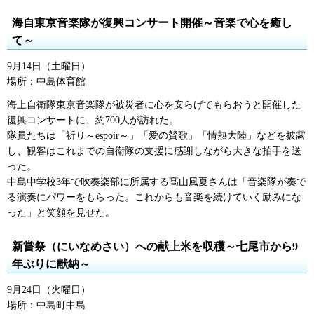
海自東京音楽隊が復興コンサート開催～音楽で心を癒し
て～
9月14日（土曜日）
場所：中島体育館
海上自衛隊東京音楽隊が被災者に心を安らげてもらおうと開催した
復興コンサートに、約700人が訪れた。
隊員たちは「祈り～espoir～」「愛の賛歌」「情熱大陸」などを披露
し、観客はこれまでの自衛隊の支援に感謝しながら大きな拍手を送
った。
中島中学校3年で吹奏楽部に所属する髙山風夏さんは「音楽隊が奏で
る演奏にパワーをもらった。これからも音楽を続けていく励みにな
った」と笑顔を見せた。
新嘗祭（にいなめさい）への献上米を収穫～七尾市から9
年ぶりに献納～
9月24日（火曜日）
場所：中島町中島