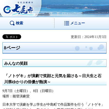
市民活躍都市 七尾
市
検索
メニュー
更新日：2024年11月5日
8ページ
みんなの笑顔
「ノトゲキ」が演劇で笑顔と元気を届ける～日大生と石
川県ゆかりの俳優が熱演～
9月7日（土曜日）、8日（日曜日）
場所：能登演劇堂
日本大学で演劇を学ぶ学生が中島町で作品製作を行う「ノトゲキ」