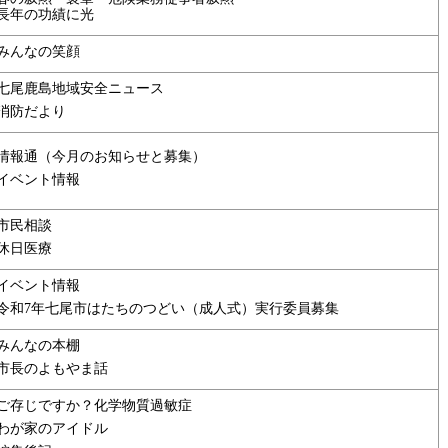
長年の功績に光
みんなの笑顔
七尾鹿島地域安全ニュース
消防だより
情報通（今月のお知らせと募集）
イベント情報
市民相談
休日医療
イベント情報
令和7年七尾市はたちのつどい（成人式）実行委員募集
みんなの本棚
市長のよもやま話
ご存じですか？化学物質過敏症
わが家のアイドル