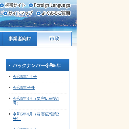
事業者向け
市政
バックナンバー令和6年
令和6年1月号
令和6年号外
令和6年3月（災害広報第1
号）
令和6年4月（災害広報第2
号）