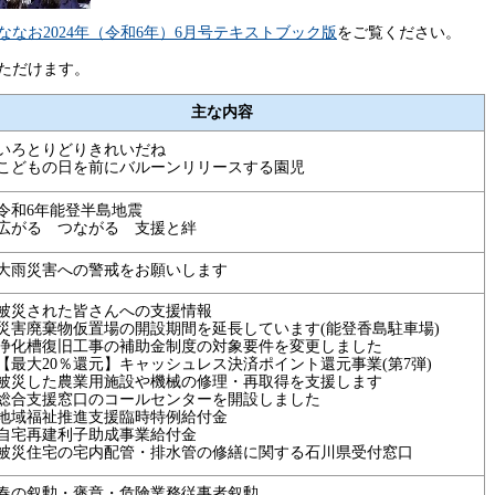
ななお2024年（令和6年）6月号テキストブック版
をご覧ください。
ただけます。
主な内容
いろとりどりきれいだね
こどもの日を前にバルーンリリースする園児
令和6年能登半島地震
広がる
つなが
る
支援
と絆
大雨災害への警戒をお願いします
被災された皆さんへの支援情報
災害廃棄物仮置場の開設期間を延長しています(能登香島駐車場)
浄化槽復旧工事の補助金制度の対象要件を変更しました
【最大20％還元】キャッシュレス決済ポイント還元事業(第7弾)
被災した農業用施設や機械の修理・再取得を支援します
総合支援窓口のコールセンターを開設しました
地域福祉推進支援臨時特例給付金
自宅再建利子助成事業給付金
被災住宅の宅内配管・排水管の修繕に関する石川県受付窓口
春の叙勲・褒章・危険業務従事者叙勲