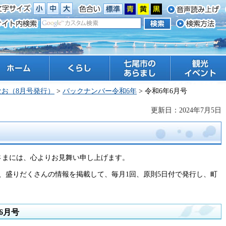
ーム
くらし
七尾市のあらまし
観光 イベント
なお（8月号発行）
>
バックナンバー令和6年
> 令和6年6月号
更新日：2024年7月5日
さまには、心よりお見舞い申し上げます。
、盛りだくさんの情報を掲載して、毎月1回、原則5日付で発行し、町
6月号