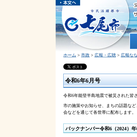
本文へスキ
ップしま
市民活躍都市 七尾市
す。
ホ
ホーム
>
市政
>
広報・広聴
>
広報な
令和6年6月号
令和6年能登半島地震で被災された皆
市の施策やお知らせ、まちの話題など
会などを通じて各世帯に配布します。
バックナンバー令和6（2024）年